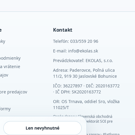
e
Kontakt
nky
Telefón: 033/559 20 96
E-mail: info@ekolas.sk
podmienky
Prevádzkovateľ: EKOLAS, s.r.o.
a vrátenie
Adresa: Paderovce, Poľná ulica
ajov
11/2, 919 30 Jaslovské Bohunice
IČO: 36227897 · DIČ: 2020163772
pre predajcov
· IČ DPH: SK2020163772
OR: OS Trnava, oddiel Sro, vložka
11025/T
formy
Orgán dozoru: Slovenská obchodná
inšpekcia (SOI), Inšpektorát SOI pre
Trnavský kraj
Len nevyhnutné
Alternatívne riešenie sporov
·
Platforma