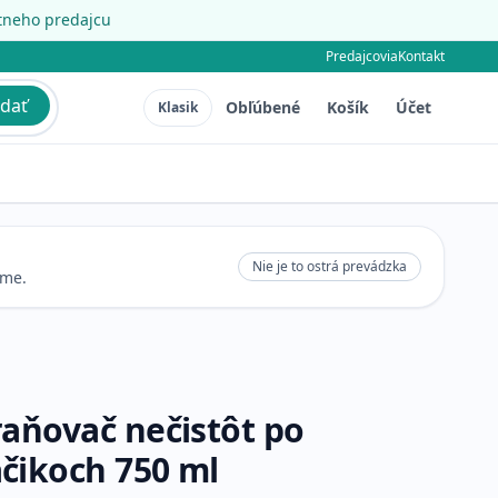
étneho predajcu
Predajcovia
Kontakt
dať
Obľúbené
Košík
Účet
Klasik
Nie je to ostrá prevádzka
eme.
raňovač nečistôt po
čikoch 750 ml