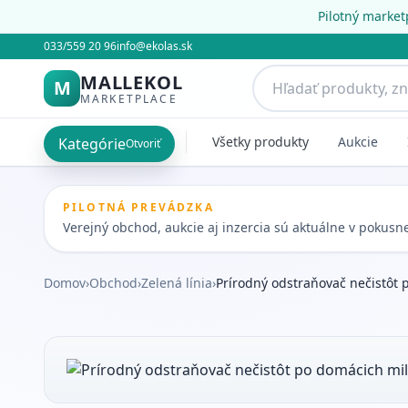
Pilotný market
033/559 20 96
info@ekolas.sk
MALLEKOL
M
MARKETPLACE
Všetky produkty
Aukcie
Kategórie
Otvoriť
PILOTNÁ PREVÁDZKA
Verejný obchod, aukcie aj inzercia sú aktuálne v pokus
Domov
›
Obchod
›
Zelená línia
›
Prírodný odstraňovač nečistôt 