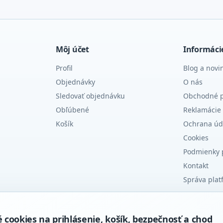
Môj účet
Informáci
Profil
Blog a novi
Objednávky
O nás
Sledovať objednávku
Obchodné 
Obľúbené
Reklamácie 
Košík
Ochrana úd
Cookies
Podmienky 
Kontakt
Správa plat
ookies na prihlásenie, košík, bezpečnosť a chod