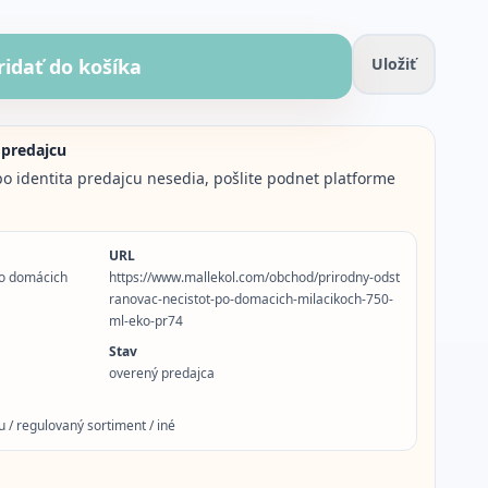
ridať do košíka
Uložiť
 predajcu
o identita predajcu nesedia, pošlite podnet platforme
URL
po domácich
https://www.mallekol.com/obchod/prirodny-odst
ranovac-necistot-po-domacich-milacikoch-750-
ml-eko-pr74
Stav
overený predajca
 / regulovaný sortiment / iné