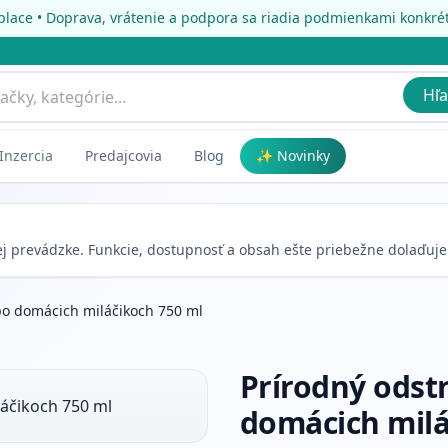
place • Doprava, vrátenie a podpora sa riadia podmienkami konkr
Hľa
Inzercia
Predajcovia
Blog
✨ Novinky
nej prevádzke. Funkcie, dostupnosť a obsah ešte priebežne dolaďuj
po domácich miláčikoch 750 ml
Prírodný odst
domácich milá