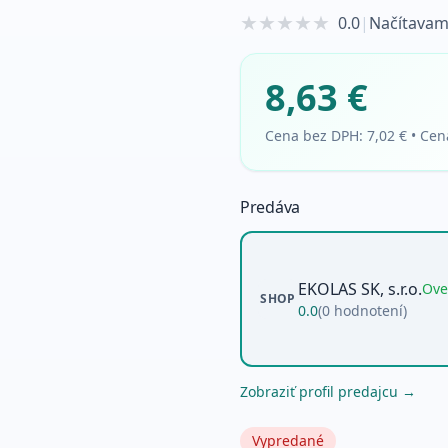
★
★
★
★
★
0.0
|
Načítavam
8,63 €
Cena bez DPH:
7,02 €
•
Cen
Predáva
EKOLAS SK, s.r.o.
Ove
SHOP
0.0
(
0
hodnotení)
Zobraziť profil predajcu →
Vypredané