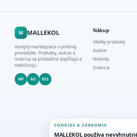
Nákup
MALLEKOL
M
Všetky produkty
Verejný marketplace v pilotnej
Aukcie
prevádzke. Produkty, aukcie a
inzercia sa priebežne dopĺňajú a
Novinky
stabilizujú.
Inzercia
MP
A/I
RSS
COOKIES A SÚKROMIE
MALLEKOL používa nevyhnutné c