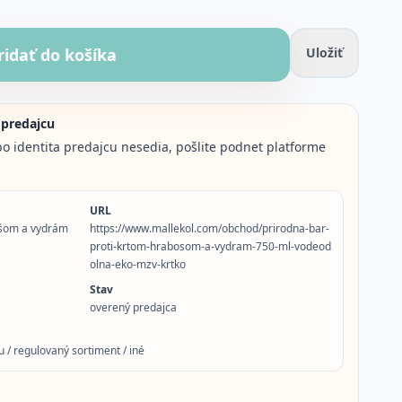
ridať do košíka
Uložiť
 predajcu
o identita predajcu nesedia, pošlite podnet platforme
URL
bošom a vydrám
https://www.mallekol.com/obchod/prirodna-bar-
proti-krtom-hrabosom-a-vydram-750-ml-vodeod
olna-eko-mzv-krtko
Stav
overený predajca
 / regulovaný sortiment / iné