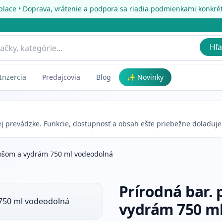
place • Doprava, vrátenie a podpora sa riadia podmienkami konkr
Hľa
Inzercia
Predajcovia
Blog
✨ Novinky
nej prevádzke. Funkcie, dostupnosť a obsah ešte priebežne dolaďuj
abošom a vydrám 750 ml vodeodolná
Prírodná bar.
vydrám 750 m