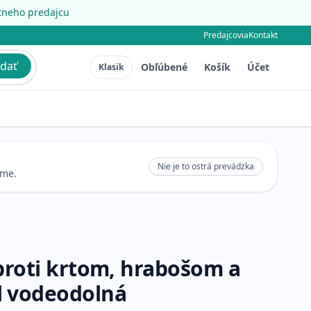
étneho predajcu
Predajcovia
Kontakt
dať
Obľúbené
Košík
Účet
Klasik
Nie je to ostrá prevádzka
eme.
 proti krtom, hrabošom a
l vodeodolná