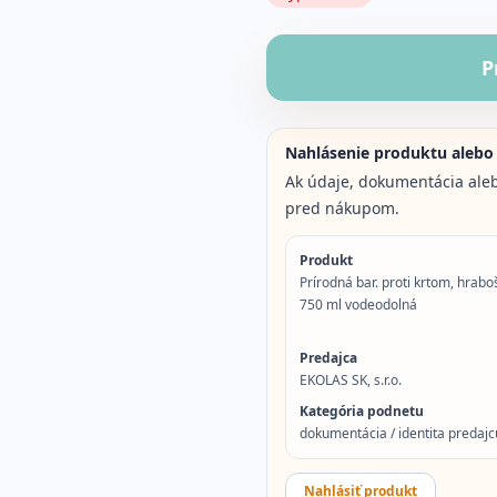
P
Nahlásenie produktu alebo
Ak údaje, dokumentácia aleb
pred nákupom.
Produkt
Prírodná bar. proti krtom, hra
750 ml vodeodolná
Predajca
EKOLAS SK, s.r.o.
Kategória podnetu
dokumentácia / identita predajcu
Nahlásiť produkt