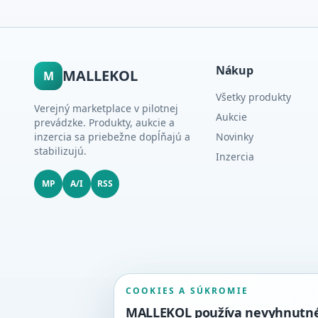
Nákup
MALLEKOL
M
Všetky produkty
Verejný marketplace v pilotnej
Aukcie
prevádzke. Produkty, aukcie a
inzercia sa priebežne dopĺňajú a
Novinky
stabilizujú.
Inzercia
MP
A/I
RSS
COOKIES A SÚKROMIE
MALLEKOL používa nevyhnutné c