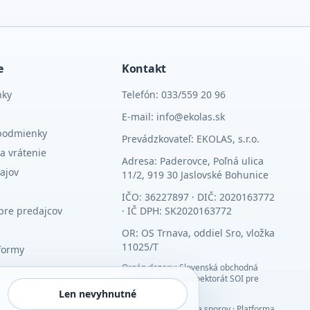
e
Kontakt
nky
Telefón: 033/559 20 96
E-mail: info@ekolas.sk
podmienky
Prevádzkovateľ: EKOLAS, s.r.o.
a vrátenie
Adresa: Paderovce, Poľná ulica
ajov
11/2, 919 30 Jaslovské Bohunice
IČO: 36227897 · DIČ: 2020163772
pre predajcov
· IČ DPH: SK2020163772
OR: OS Trnava, oddiel Sro, vložka
11025/T
formy
Orgán dozoru: Slovenská obchodná
inšpekcia (SOI), Inšpektorát SOI pre
Trnavský kraj
Len nevyhnutné
Alternatívne riešenie sporov
·
Platforma