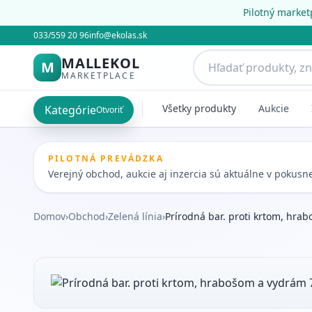
Pilotný market
033/559 20 96
info@ekolas.sk
MALLEKOL
M
MARKETPLACE
Všetky produkty
Aukcie
Kategórie
Otvoriť
PILOTNÁ PREVÁDZKA
Verejný obchod, aukcie aj inzercia sú aktuálne v pokus
Domov
›
Obchod
›
Zelená línia
›
Prírodná bar. proti krtom, hr