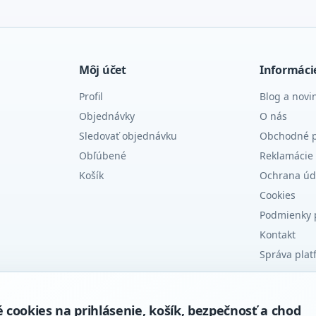
Môj účet
Informáci
Profil
Blog a novi
Objednávky
O nás
Sledovať objednávku
Obchodné 
Obľúbené
Reklamácie 
Košík
Ochrana úd
Cookies
Podmienky 
Kontakt
Správa plat
ookies na prihlásenie, košík, bezpečnosť a chod