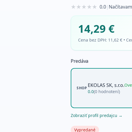
★
★
★
★
★
0.0
|
Načítavam
14,29 €
Cena bez DPH:
11,62 €
•
Ce
Predáva
EKOLAS SK, s.r.o.
Ove
SHOP
0.0
(
0
hodnotení)
Zobraziť profil predajcu →
Vypredané