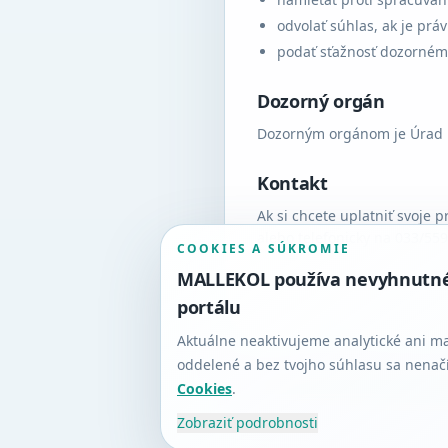
odvolať súhlas, ak je pr
podať sťažnosť dozorném
Dozorný orgán
Dozorným orgánom je Úrad n
Kontakt
Ak si chcete uplatniť svoje 
alebo telefonicky na 033/559
COOKIES A SÚKROMIE
MALLEKOL používa nevyhnutné c
Dokument schválený pre pilotnú pr
portálu
s.r.o. · info@ekolas.sk
Aktuálne neaktivujeme analytické ani m
oddelené a bez tvojho súhlasu sa nenač
Cookies
.
Zobraziť podrobnosti