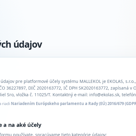
ch údajov
dajov pre platformové účely systému MALLEKOL je EKOLAS, s.r.o., 
 IČO 36227897, DIČ 2020163772, IČ DPH SK2020163772, zapísaná v 
l Sro, vložka č. 11025/T. Kontaktný e-mail: info@ekolas.sk, telefón
 riadi
Nariadením Európskeho parlamentu a Rady (EÚ) 2016/679 (GDP
 a na aké účely
atformu používate, spracúvame tieto kategórie údajov: