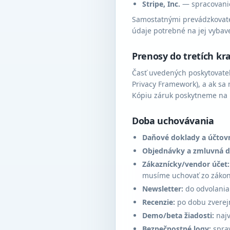
Stripe, Inc.
— spracovanie
Samostatnými prevádzkovate
údaje potrebné na jej vybave
Prenosy do tretích kra
Časť uvedených poskytovateľ
Privacy Framework), a ak sa
Kópiu záruk poskytneme na 
Doba uchovávania
Daňové doklady a účtov
Objednávky a zmluvná 
Zákaznícky/vendor účet:
musíme uchovať zo zákon
Newsletter:
do odvolania 
Recenzie:
po dobu zverej
Demo/beta žiadosti:
najv
Bezpečnostné logy:
sprav