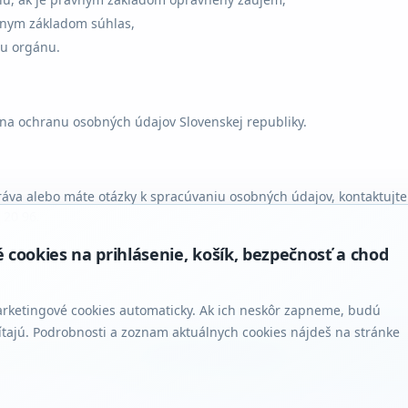
ávnym základom súhlas,
u orgánu.
a ochranu osobných údajov Slovenskej republiky.
práva alebo máte otázky k spracúvaniu osobných údajov, kontaktujt
 20 96.
ookies na prihlásenie, košík, bezpečnosť a chod
evádzku. Podlieha priebežnej kontrole súladu s platnou legislatívou.
Posledná re
arketingové cookies automaticky. Ak ich neskôr zapneme, budú
ítajú. Podrobnosti a zoznam aktuálnych cookies nájdeš na stránke
← Späť na hlavnú stránku