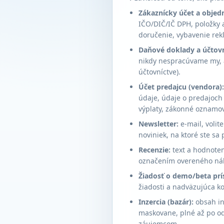
Zákaznícky účet a objed
IČO/DIČ/IČ DPH, položky a
doručenie, vybavenie rek
Daňové doklady a účtovn
nikdy nespracúvame my, al
účtovníctve).
Účet predajcu (vendora):
údaje, údaje o predajoch 
výplaty, zákonné oznamov
Newsletter:
e-mail, volit
noviniek, na ktoré ste sa
Recenzie:
text a hodnoten
označením overeného ná
Žiadosť o demo/beta prí
žiadosti a nadväzujúca k
Inzercia (bazár):
obsah in
maskovane, plné až po od
záujemcom.