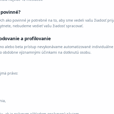
 povinné?
ch ako povinné je potrebné na to, aby sme vedeli vašu žiadosť prij
kytnete, nebudeme vedieť vašu žiadosť spracovať.
dovanie a profilovanie
emo alebo beta prístup nevykonávame automatizované individuálne
ebo obdobne významnými účinkami na dotknutú osobu.
jmä právo:
nia,
niu, ak je právnym základom oprávnený záujem,