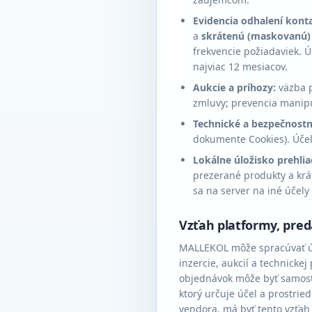
Evidencia odhalení kont
a
skrátenú (maskovanú) 
frekvencie požiadaviek. 
najviac 12 mesiacov.
Aukcie a príhozy:
väzba p
zmluvy; prevencia manipu
Technické a bezpečnostn
dokumente Cookies). Účel
Lokálne úložisko prehlia
prezerané produkty a krá
sa na server na iné účel
Vzťah platformy, pred
MALLEKOL môže spracúvať úda
inzercie, aukcií a technicke
objednávok môže byť samost
ktorý určuje účel a prostri
vendora, má byť tento vzťa