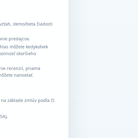
 vzťah, demo/beta žiadosti
anie predajcov.
Súhlas môžete kedykoľvek
ákonnosť skoršieho
nie recenzií, priama
môžete namietať.
na základe zmlúv podľa čl.
SA),