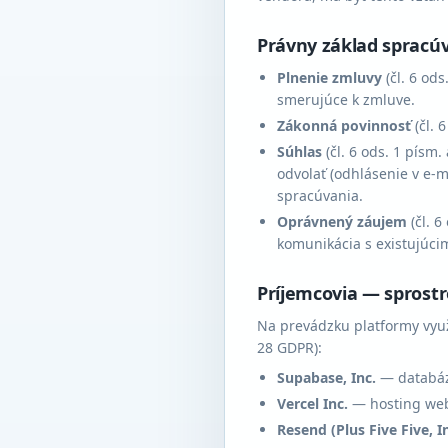
Právny základ spracú
Plnenie zmluvy
(čl. 6 od
smerujúce k zmluve.
Zákonná povinnosť
(čl. 
Súhlas
(čl. 6 ods. 1 písm.
odvolať (odhlásenie v e-m
spracúvania.
Oprávnený záujem
(čl. 6
komunikácia s existujúci
Príjemcovia — sprostr
Na prevádzku platformy využ
28 GDPR):
Supabase, Inc.
— databáza
Vercel Inc.
— hosting webo
Resend (Plus Five Five, In