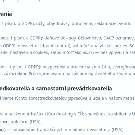
vania
s. 1 písm. b GDPR): účty, objednávky, doručenie, reklamácie, vendor
6 ods. 1 písm. c GDPR): daňové doklady, účtovníctvo, DAC7 oznamov
 a GDPR): newsletter (double opt-in), voliteľné analytické cookies. 
aile, nastavenia cookies, alebo info@ekolas.sk) — bez vplyvu na z
 ods. 1 písm. f GDPR): bezpečnosť a prevencia zneužitia, zverejňova
mi zákazníkmi. Proti spracúvaniu na základe oprávneného záujmu 
edkovatelia a samostatní prevádzkovatelia
ívame týchto sprostredkovateľov (spracúvajú údaje v našom mene 
 a backend infraštruktúra (hosting v EÚ; spoločnosť so sídlom v U
vej aplikácie (USA),
c.)
— odosielanie transakčných e-mailov a newslettera (USA),