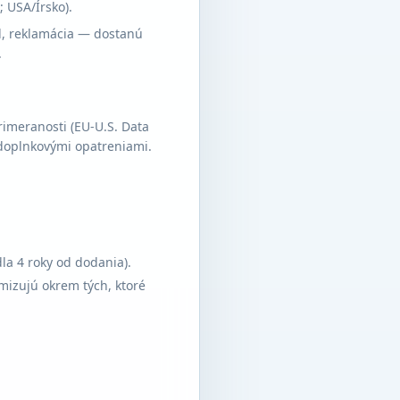
 USA/Írsko).
d, reklamácia — dostanú
.
rimeranosti (EU-U.S. Data
 doplnkovými opatreniami.
la 4 roky od dodania).
mizujú okrem tých, ktoré