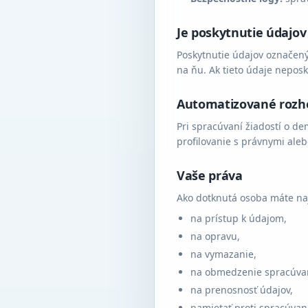
Je poskytnutie údajov
Poskytnutie údajov označený
na ňu. Ak tieto údaje nepos
Automatizované rozho
Pri spracúvaní žiadostí o d
profilovanie s právnymi al
Vaše práva
Ako dotknutá osoba máte na
na prístup k údajom,
na opravu,
na vymazanie,
na obmedzenie spracúva
na prenosnosť údajov,
namietať proti spracúva