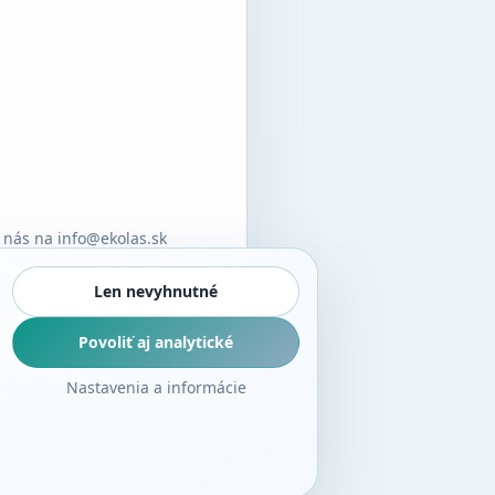
e nás na info@ekolas.sk
Len nevyhnutné
vízia:
4. augusta 2026
· EKOLAS,
Povoliť aj analytické
Nastavenia a informácie