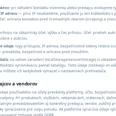
aktov:
pri odhalení kontaktu inzerenta alebo predajcu evidujeme ty
IP adresu
— plnú IP neukladáme, používame ju len krátkodobo v
Účel: ochrana kontaktov pred hromadným zberom (scraping) a zneu
ríhozu na zákaznícky účet, výška a čas príhozu. Účel: priebeh aukci
lácie s aukciou.
é údaje:
logy prístupov, IP adresa, bezpečnostné tokeny relácie (c
: prevádzka, bezpečnosť a ochrana pred zneužitím.
dača:
na vašom zariadení (localStorage/sessionStorage) si ukladám
tkodobú vyrovnávaciu pamäť katalógu. Tieto údaje zostávajú vo va
y a môžete ich kedykoľvek vymazať v nastaveniach prehliadača.
ajcov a vendorov
je používateľov na účely prevádzky platformy, účtu, bezpečnosti
j podpory. Pri produktoch, službách, reklamáciách, vráteniach, daň
atným prevádzkovateľom aj konkrétny predajca, vendor, aukčný pre
edky spracúvania pre svoju ponuku. Ak platforma spracúva údaje v
h upravený zmluvne podľa GDPR.