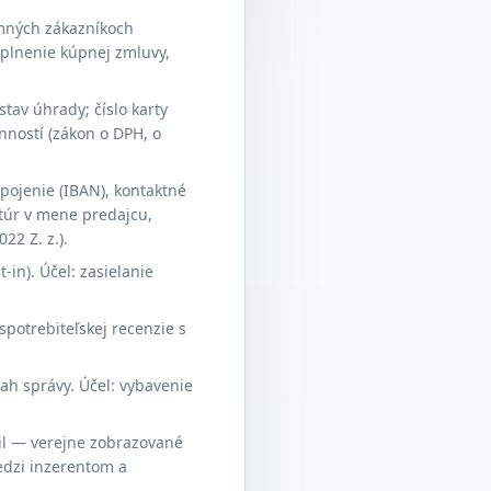
emných zákazníkoch
a plnenie kúpnej zmluvy,
tav úhrady; číslo karty
nností (zákon o DPH, o
pojenie (IBAN), kontaktné
ktúr v mene predajcu,
22 Z. z.).
-in). Účel: zasielanie
spotrebiteľskej recenzie s
sah správy. Účel: vybavenie
ail — verejne zobrazované
edzi inzerentom a