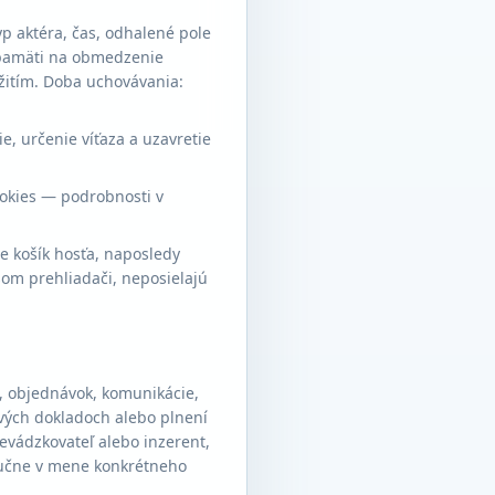
p aktéra, čas, odhalené pole
 pamäti na obmedzenie
žitím. Doba uchovávania:
e, určenie víťaza a uzavretie
ookies — podrobnosti v
e košík hosťa, naposledy
šom prehliadači, neposielajú
, objednávok, komunikácie,
ových dokladoch alebo plnení
vádzkovateľ alebo inzerent,
ýlučne v mene konkrétneho