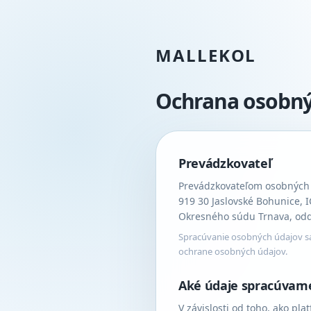
MALLEKOL
Ochrana osobný
Prevádzkovateľ
Prevádzkovateľom osobných ú
919 30 Jaslovské Bohunice,
Okresného súdu Trnava, oddie
Spracúvanie osobných údajov sa
ochrane osobných údajov.
Aké údaje spracúvame
V závislosti od toho, ako pl