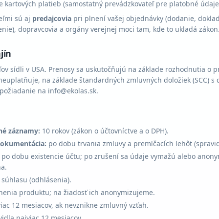
 kartových platieb (samostatný prevádzkovateľ pre platobné údaje;
ľmi sú aj
predajcovia
pri plnení vašej objednávky (dodanie, dokla
nie), dopravcovia a orgány verejnej moci tam, kde to ukladá zákon
jín
ov sídli v USA. Prenosy sa uskutočňujú na základe rozhodnutia o p
 neuplatňuje, na základe štandardných zmluvných doložiek (SCC) s
požiadanie na info@ekolas.sk.
né záznamy:
10 rokov (zákon o účtovníctve a o DPH).
dokumentácia:
po dobu trvania zmluvy a premlčacích lehôt (spravid
po dobu existencie účtu; po zrušení sa údaje vymažú alebo anony
a.
súhlasu (odhlásenia).
nenia produktu; na žiadosť ich anonymizujeme.
iac 12 mesiacov, ak nevznikne zmluvný vzťah.
idla najviac 12 mesiacov.