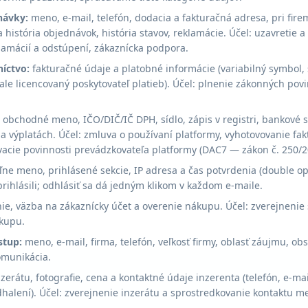
návky:
meno, e-mail, telefón, dodacia a fakturačná adresa, pri fir
 história objednávok, história stavov, reklamácie. Účel: uzavretie 
lamácií a odstúpení, zákaznícka podpora.
íctvo:
fakturačné údaje a platobné informácie (variabilný symbol, s
e licencovaný poskytovateľ platieb). Účel: plnenie zákonných povi
obchodné meno, IČO/DIČ/IČ DPH, sídlo, zápis v registri, bankové s
a výplatách. Účel: zmluva o používaní platformy, vyhotovovanie fa
acie povinnosti prevádzkovateľa platformy (DAC7 — zákon č. 250/20
eľne meno, prihlásené sekcie, IP adresa a čas potvrdenia (double opt
 prihlásili; odhlásiť sa dá jedným klikom v každom e-maile.
ie, väzba na zákaznícky účet a overenie nákupu. Účel: zverejnenie 
kupu.
stup:
meno, e-mail, firma, telefón, veľkosť firmy, oblasť záujmu, ob
omunikácia.
zerátu, fotografie, cena a kontaktné údaje inzerenta (telefón, e-m
halení). Účel: zverejnenie inzerátu a sprostredkovanie kontaktu m