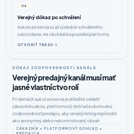
04
Verejný dôkaz po schválení
Aukcie a inzercia sú až výsledok schváleného
odovzdania, nie obchádzka pravidiel platformy.
OTVORIŤ TRASU
DÔKAZ ZODPOVEDNOSTI KANÁLA
Verejný predajný kanál musí mať
jasné vlastníctvo rolí
Pri demách aukcií a inzercie je dôležité oddeliť
zákaznícku akciu, platformový dohľad a obchodnú
zodpovednosť predajcu, aby verejný listing nepôsobil
ako anonymný alebo nekontrolovaný obsah.
ZÁKAZNÍK + PLATFORMOVÝ DOHĽAD +
PREDAJCA