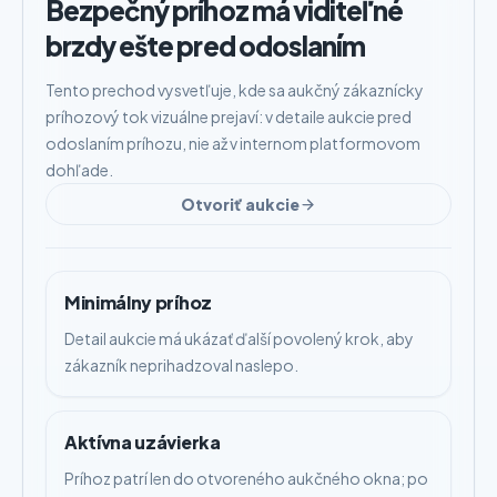
Bezpečný príhoz má viditeľné
brzdy ešte pred odoslaním
Tento prechod vysvetľuje, kde sa aukčný zákaznícky
príhozový tok vizuálne prejaví: v detaile aukcie pred
odoslaním príhozu, nie až v internom platformovom
dohľade.
Otvoriť aukcie
Minimálny príhoz
Detail aukcie má ukázať ďalší povolený krok, aby
zákazník neprihadzoval naslepo.
Aktívna uzávierka
Príhoz patrí len do otvoreného aukčného okna; po