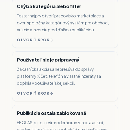
Chýba kategória alebo filter
Tester najprv otvorí pracovisko marketplace a
overí spoločný kategóriový systém pre obchod,
aukcie a inzerciu pred ďalšou publikáciou.
OTVORIŤ KROK
Používateľ nie je pripravený
Zákaznícka akcia sa nepresúva do správy
platformy: účet, telefón a vlastné inzeráty sa
doplnia v používateľskej sekcii.
OTVORIŤ KROK
Publikácia ostala zablokovaná
EKOLAS, s.r.o. rieši moderáciu inzercie a aukcií;
predajca ani zákazník neobchádza schvaľovanie