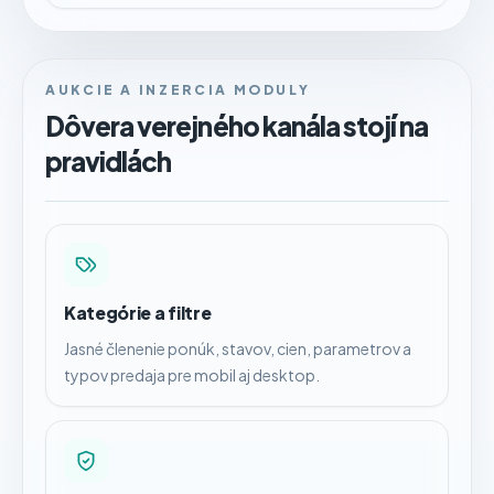
AUKCIE A INZERCIA MODULY
Dôvera verejného kanála stojí na
pravidlách
Kategórie a filtre
Jasné členenie ponúk, stavov, cien, parametrov a
typov predaja pre mobil aj desktop.