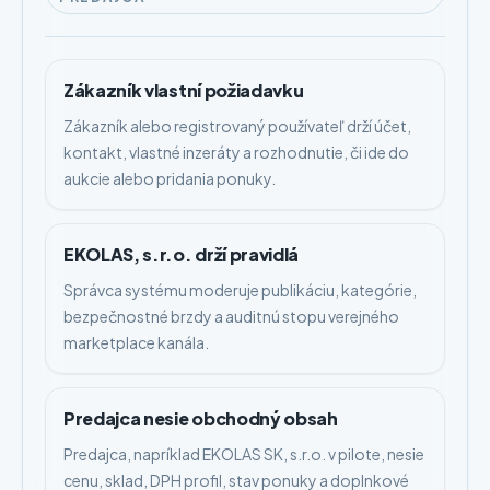
Zákazník vlastní požiadavku
Zákazník alebo registrovaný používateľ drží účet,
kontakt, vlastné inzeráty a rozhodnutie, či ide do
aukcie alebo pridania ponuky.
EKOLAS, s.r.o. drží pravidlá
Správca systému moderuje publikáciu, kategórie,
bezpečnostné brzdy a auditnú stopu verejného
marketplace kanála.
Predajca nesie obchodný obsah
Predajca, napríklad EKOLAS SK, s.r.o. v pilote, nesie
cenu, sklad, DPH profil, stav ponuky a doplnkové