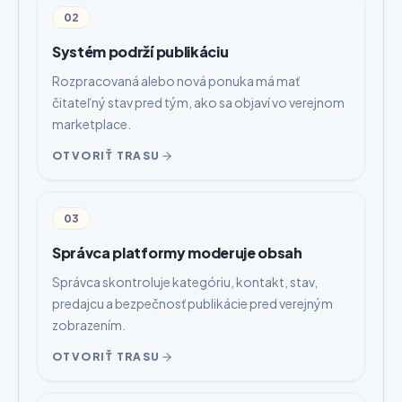
02
Systém podrží publikáciu
Rozpracovaná alebo nová ponuka má mať
čitateľný stav pred tým, ako sa objaví vo verejnom
marketplace.
OTVORIŤ TRASU
03
Správca platformy moderuje obsah
Správca skontroluje kategóriu, kontakt, stav,
predajcu a bezpečnosť publikácie pred verejným
zobrazením.
OTVORIŤ TRASU