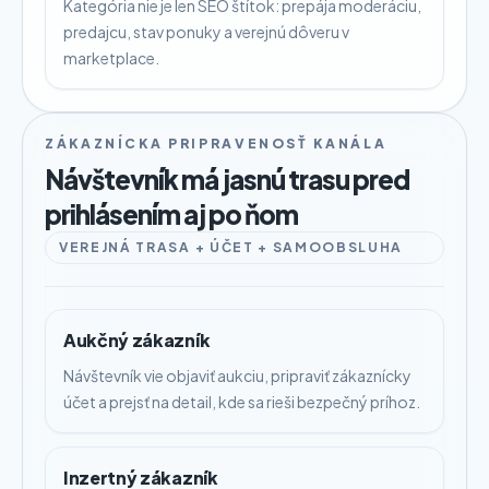
Kategória nie je len SEO štítok: prepája moderáciu,
predajcu, stav ponuky a verejnú dôveru v
marketplace.
ZÁKAZNÍCKA PRIPRAVENOSŤ KANÁLA
Návštevník má jasnú trasu pred
prihlásením aj po ňom
VEREJNÁ TRASA + ÚČET + SAMOOBSLUHA
Aukčný zákazník
Návštevník vie objaviť aukciu, pripraviť zákaznícky
účet a prejsť na detail, kde sa rieši bezpečný príhoz.
Inzertný zákazník