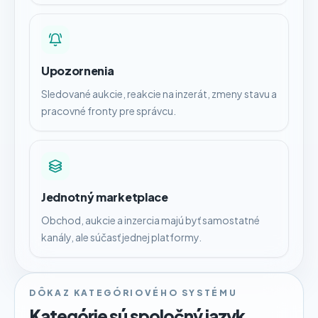
Upozornenia
Sledované aukcie, reakcie na inzerát, zmeny stavu a
pracovné fronty pre správcu.
Jednotný marketplace
Obchod, aukcie a inzercia majú byť samostatné
kanály, ale súčasť jednej platformy.
DÔKAZ KATEGÓRIOVÉHO SYSTÉMU
Kategórie sú spoločný jazyk