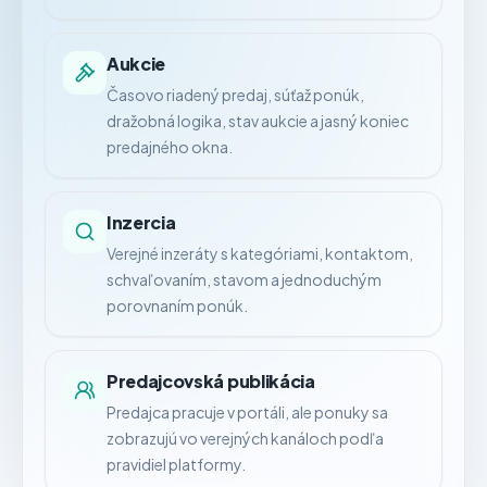
Aukcie
Časovo riadený predaj, súťaž ponúk,
dražobná logika, stav aukcie a jasný koniec
predajného okna.
Inzercia
Verejné inzeráty s kategóriami, kontaktom,
schvaľovaním, stavom a jednoduchým
porovnaním ponúk.
Predajcovská publikácia
Predajca pracuje v portáli, ale ponuky sa
zobrazujú vo verejných kanáloch podľa
pravidiel platformy.