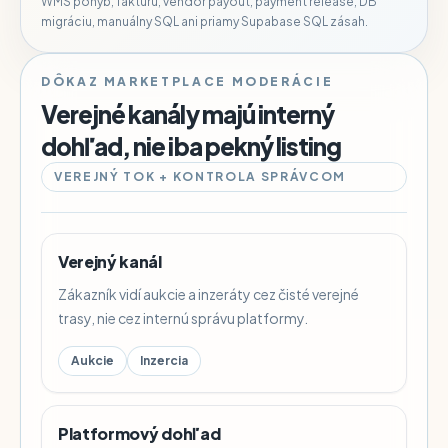
WMS pohyb, faktúru, vendor payout, payment release, DB
migráciu, manuálny SQL ani priamy Supabase SQL zásah.
DÔKAZ MARKETPLACE MODERÁCIE
Verejné kanály majú interný
dohľad, nie iba pekný listing
VEREJNÝ TOK + KONTROLA SPRÁVCOM
Verejný kanál
Zákazník vidí aukcie a inzeráty cez čisté verejné
trasy, nie cez internú správu platformy.
Aukcie
Inzercia
Platformový dohľad