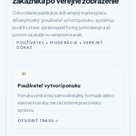
zákazníka po verejné zobrazenie
Odovzdanie publikácie drží verejný marketplace
dôveryhodný: používateľ vytvorí ponuku, systém ju
podrží v stave, správca platformy ju moderuje a až
potom sa ukáže vo verejnom kanáli.
POUŽÍVATEĽ + MODERÁCIA + VEREJNÝ
DÔKAZ
01
Používateľ vytvorí ponuku
Ponuka vzniká cez samoobslužný formulár alebo
vlastné inzeráty, nie cez interné pracovisko
správcu.
OTVORIŤ TRASU