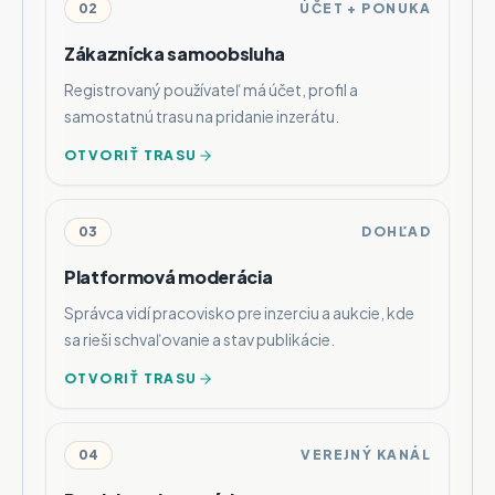
02
ÚČET + PONUKA
Zákaznícka samoobsluha
Registrovaný používateľ má účet, profil a
samostatnú trasu na pridanie inzerátu.
OTVORIŤ TRASU
03
DOHĽAD
Platformová moderácia
Správca vidí pracovisko pre inzerciu a aukcie, kde
sa rieši schvaľovanie a stav publikácie.
OTVORIŤ TRASU
04
VEREJNÝ KANÁL