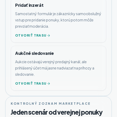
Pridať inzerát
Samostatný formulár je zákaznícky samoobslužný
vstup pre pridanie ponuky, ktorú potom môže
prevziať moderácia.
OTVORIŤ TRASU
Aukčné sledovanie
Aukcie ostávajú verejný predajný kanál, ale
prihlásený účet má jasne nadviazať na príhozy a
sledovanie.
OTVORIŤ TRASU
KONTROLNÝ ZOZNAM MARKETPLACE
Jeden scenár od verejnej ponuky