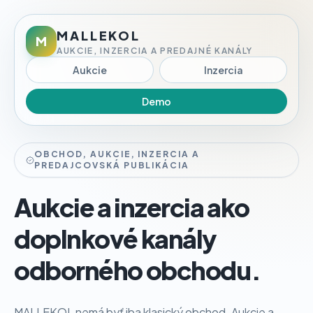
MALLEKOL
M
AUKCIE, INZERCIA A PREDAJNÉ KANÁLY
Aukcie
Inzercia
Demo
OBCHOD, AUKCIE, INZERCIA A
PREDAJCOVSKÁ PUBLIKÁCIA
Aukcie a inzercia ako
doplnkové kanály
odborného obchodu.
MALLEKOL nemá byť iba klasický obchod. Aukcie a