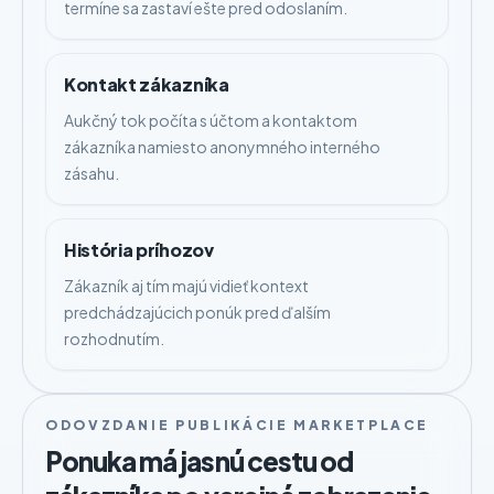
termíne sa zastaví ešte pred odoslaním.
Kontakt zákazníka
Aukčný tok počíta s účtom a kontaktom
zákazníka namiesto anonymného interného
zásahu.
História príhozov
Zákazník aj tím majú vidieť kontext
predchádzajúcich ponúk pred ďalším
rozhodnutím.
ODOVZDANIE PUBLIKÁCIE MARKETPLACE
Ponuka má jasnú cestu od