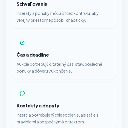
Schvaľovanie
Inzeráty a ponuky môžu ísť cez kontrolu, aby
verejný priestor nepôsobil chaoticky.
Čas a deadline
Aukcie potrebujú čitateľný čas, stav, posledné
ponuky a dôveru v ukončenie.
Kontakty a dopyty
Inzercia potrebuje rýchle spojenie, ale stále s
pravidlami a bezpečným kontextom.