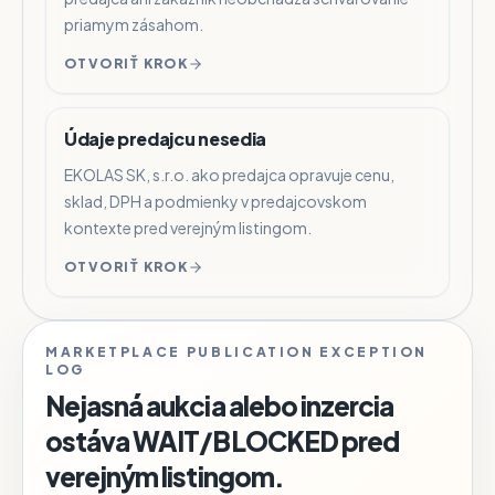
priamym zásahom.
OTVORIŤ KROK
Údaje predajcu nesedia
EKOLAS SK, s.r.o. ako predajca opravuje cenu,
sklad, DPH a podmienky v predajcovskom
kontexte pred verejným listingom.
OTVORIŤ KROK
MARKETPLACE PUBLICATION EXCEPTION
LOG
Nejasná aukcia alebo inzercia
ostáva WAIT/BLOCKED pred
verejným listingom.