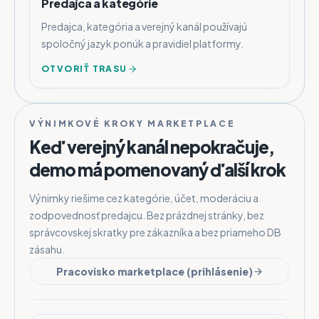
Predajca a kategórie
Predajca, kategória a verejný kanál používajú
spoločný jazyk ponúk a pravidiel platformy.
OTVORIŤ TRASU
VÝNIMKOVÉ KROKY MARKETPLACE
Keď verejný kanál nepokračuje,
demo má pomenovaný ďalší krok
Výnimky riešime cez kategórie, účet, moderáciu a
zodpovednosť predajcu. Bez prázdnej stránky, bez
správcovskej skratky pre zákazníka a bez priameho DB
zásahu.
Pracovisko marketplace (prihlásenie)