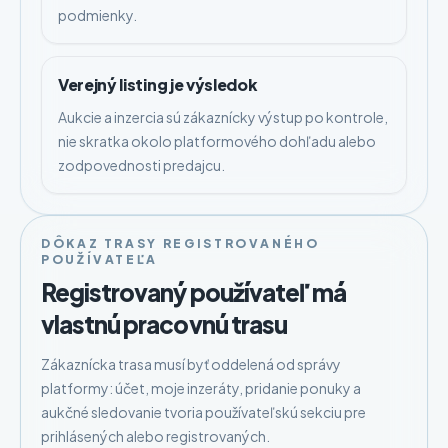
podmienky.
Verejný listing je výsledok
Aukcie a inzercia sú zákaznícky výstup po kontrole,
nie skratka okolo platformového dohľadu alebo
zodpovednosti predajcu.
DÔKAZ TRASY REGISTROVANÉHO
POUŽÍVATEĽA
Registrovaný používateľ má
vlastnú pracovnú trasu
Zákaznícka trasa musí byť oddelená od správy
platformy: účet, moje inzeráty, pridanie ponuky a
aukčné sledovanie tvoria používateľskú sekciu pre
prihlásených alebo registrovaných.