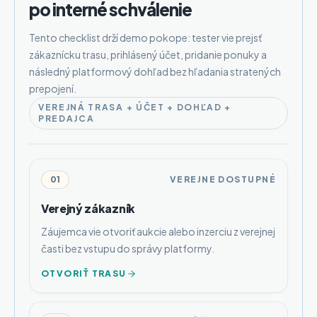
po interné schválenie
Tento checklist drží demo pokope: tester vie prejsť
zákaznícku trasu, prihlásený účet, pridanie ponuky a
následný platformový dohľad bez hľadania stratených
prepojení.
VEREJNÁ TRASA + ÚČET + DOHĽAD +
PREDAJCA
01
VEREJNE DOSTUPNÉ
Verejný zákazník
Záujemca vie otvoriť aukcie alebo inzerciu z verejnej
časti bez vstupu do správy platformy.
OTVORIŤ TRASU