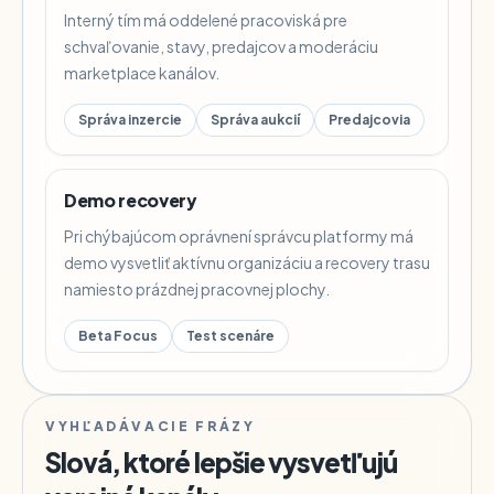
Interný tím má oddelené pracoviská pre
schvaľovanie, stavy, predajcov a moderáciu
marketplace kanálov.
Správa inzercie
Správa aukcií
Predajcovia
Demo recovery
Pri chýbajúcom oprávnení správcu platformy má
demo vysvetliť aktívnu organizáciu a recovery trasu
namiesto prázdnej pracovnej plochy.
Beta Focus
Test scenáre
VYHĽADÁVACIE FRÁZY
Slová, ktoré lepšie vysvetľujú