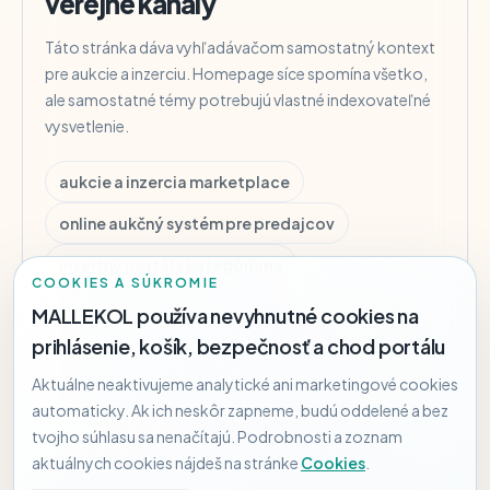
verejné kanály
Táto stránka dáva vyhľadávačom samostatný kontext
pre aukcie a inzerciu. Homepage síce spomína všetko,
ale samostatné témy potrebujú vlastné indexovateľné
vysvetlenie.
aukcie a inzercia marketplace
online aukčný systém pre predajcov
inzertný portál s kategóriami
COOKIES A SÚKROMIE
B2B B2C aukcie marketplace
MALLEKOL používa nevyhnutné cookies na
prihlásenie, košík, bezpečnosť a chod portálu
schvaľovanie inzerátov marketplace
Aktuálne neaktivujeme analytické ani marketingové cookies
predajné kanály obchod aukcie inzercia
automaticky. Ak ich neskôr zapneme, budú oddelené a bez
tvojho súhlasu sa nenačítajú. Podrobnosti a zoznam
aktuálnych cookies nájdeš na stránke
Cookies
.
Aukcie a inzercia sú súčasťou pilotného systému