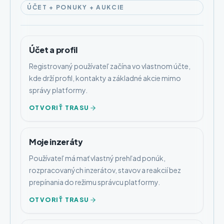
ÚČET + PONUKY + AUKCIE
Účet a profil
Registrovaný používateľ začína vo vlastnom účte,
kde drží profil, kontakty a základné akcie mimo
správy platformy.
OTVORIŤ TRASU
Moje inzeráty
Používateľ má mať vlastný prehľad ponúk,
rozpracovaných inzerátov, stavov a reakcií bez
prepínania do režimu správcu platformy.
OTVORIŤ TRASU