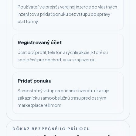
Používateľ vie prejsť z verejnej inzercie do vlastných
inzerátov a pridať ponuku bez vstupu do správy
platformy.
Registrovaný účet
Účet drží profil, telefón a rýchle akcie, ktoré sú
spoločné pre obchod, aukcie aj inzerciu.
Pridať ponuku
Samostatný vstup na pridanie inzerátu ukazuje
zákaznícku samoobslužnú trasu pred ostrým
marketplace režimom.
DÔKAZ BEZPEČNÉHO PRÍHOZU