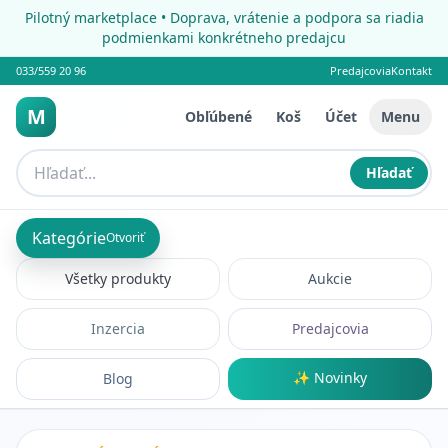
Pilotný marketplace • Doprava, vrátenie a podpora sa riadia
podmienkami konkrétneho predajcu
033/559 20 96
Predajcovia
Kontakt
M
Obľúbené
Koš
Účet
Menu
Hľadať
Kategórie
Otvoriť
Všetky produkty
Aukcie
Inzercia
Predajcovia
✨ Novinky
Blog