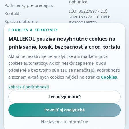
Bohunice
Podmienky pre predajcov
IČO: 36227897 · DIČ:
Kontakt
2020163772 · IČ DPH:
Správa platformy
SK2020163772
COOKIES A SÚKROMIE
OR: OS Trnava, oddiel Sro,
vložka 11025/T
MALLEKOL používa nevyhnutné cookies na
prihlásenie, košík, bezpečnosť a chod portálu
Orgán dozoru: Slovenská
obchodná inšpekcia (SOI),
Inšpektorát SOI pre Trnavský kraj
Aktuálne neaktivujeme analytické ani marketingové
cookies automaticky. Ak ich neskôr zapneme, budú
Alternatívne riešenie sporov
·
Platforma riešenia sporov online
oddelené a bez tvojho súhlasu sa nenačítajú. Podrobnosti
(RSO)
a zoznam aktuálnych cookies nájdeš na stránke
Cookies
.
Zobraziť podrobnosti
Len nevyhnutné
©
2026
MALLEKOL Marketplace | Prevádzkuje EKOLAS, s.r.o.
KARTA
BANKA
Mário Bulla
Povoliť aj analytické
Návrh a architektúra systému • Vývoj a programovanie • Všetky práva
vyhradené
Nastavenia a informácie