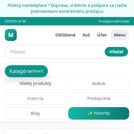
Pilotný marketplace • Doprava, vrátenie a podpora sa riadia
podmienkami konkrétneho predajcu
033/559 20 96
Predajcovia
Kontakt
M
Obľúbené
Koš
Účet
Menu
Hľadať
Kategórie
Otvoriť
Všetky produkty
Aukcie
Inzercia
Predajcovia
✨ Novinky
Blog