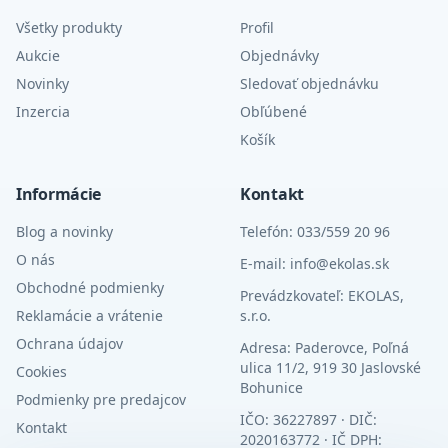
Všetky produkty
Profil
Aukcie
Objednávky
Novinky
Sledovať objednávku
Inzercia
Obľúbené
Košík
Informácie
Kontakt
Blog a novinky
Telefón: 033/559 20 96
O nás
E-mail: info@ekolas.sk
Obchodné podmienky
Prevádzkovateľ: EKOLAS,
Reklamácie a vrátenie
s.r.o.
Ochrana údajov
Adresa: Paderovce, Poľná
ulica 11/2, 919 30 Jaslovské
Cookies
Bohunice
Podmienky pre predajcov
IČO: 36227897 · DIČ:
Kontakt
2020163772 · IČ DPH: