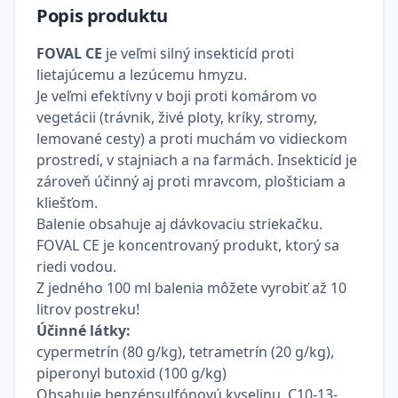
Popis produktu
FOVAL CE
je veľmi silný insekticíd proti
lietajúcemu a lezúcemu hmyzu.
Je veľmi efektívny v boji proti komárom vo
vegetácii (trávnik, živé ploty, kríky, stromy,
lemované cesty) a proti muchám vo vidieckom
prostredí, v stajniach a na farmách. Insekticíd je
zároveň účinný aj proti mravcom, plošticiam a
kliešťom.
Balenie obsahuje aj dávkovaciu striekačku.
FOVAL CE je koncentrovaný produkt, ktorý sa
riedi vodou.
Z jedného 100 ml balenia môžete vyrobiť až 10
litrov postreku!
Účinné látky:
cypermetrín (80 g/kg), tetrametrín (20 g/kg),
piperonyl butoxid (100 g/kg)
Obsahuje benzénsulfónovú kyselinu, C10-13-