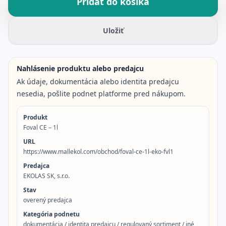
Pridať do košíka
Uložiť
Nahlásenie produktu alebo predajcu
Ak údaje, dokumentácia alebo identita predajcu
nesedia, pošlite podnet platforme pred nákupom.
Produkt
Foval CE – 1l
URL
https://www.mallekol.com/obchod/foval-ce-1l-eko-fvl1
Predajca
EKOLAS SK, s.r.o.
Stav
overený predajca
Kategória podnetu
dokumentácia / identita predajcu / regulovaný sortiment / iné