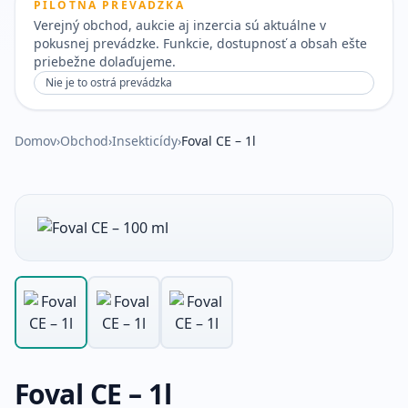
PILOTNÁ PREVÁDZKA
Verejný obchod, aukcie aj inzercia sú aktuálne v
pokusnej prevádzke. Funkcie, dostupnosť a obsah ešte
priebežne dolaďujeme.
Nie je to ostrá prevádzka
Domov
›
Obchod
›
Insekticídy
›
Foval CE – 1l
Foval CE – 1l