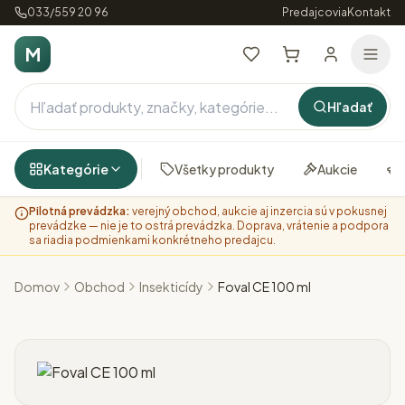
033/559 20 96
Predajcovia
Kontakt
M
Hľadať
Kategórie
Všetky produkty
Aukcie
Pilotná prevádzka:
verejný obchod, aukcie aj inzercia sú v pokusnej
prevádzke — nie je to ostrá prevádzka. Doprava, vrátenie a podpora
sa riadia podmienkami konkrétneho predajcu.
Domov
Obchod
Insekticídy
Foval CE 100 ml