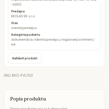
-fvl100
Predajca
EKOLAS SK, s.r.o.
Stav
overený predajca
Kategória podnetu
dokumentácia / identita predajcu / regulovaný sortiment /
iné
Nahlásiť produkt
SKU:
EKO-FVL100
Popis produktu
Popis produktu nie je k dispozícii.