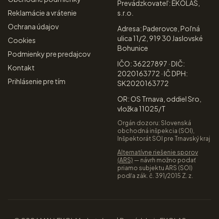
Prevádzkovateľ: EKOLAS,
Reklamácie a vrátenie
s.r.o.
Ochrana údajov
Adresa: Paderovce, Poľná
ulica 11/2, 919 30 Jaslovské
Cookies
Bohunice
Podmienky pre predajcov
IČO: 36227897 · DIČ:
Kontakt
2020163772 · IČ DPH:
Prihlásenie pre tím
SK2020163772
OR: OS Trnava, oddiel Sro,
vložka 11025/T
Orgán dozoru: Slovenská
obchodná inšpekcia (SOI),
Inšpektorát SOI pre Trnavský kraj
Alternatívne riešenie sporov
(ARS)
— návrh možno podať
priamo subjektu ARS (SOI)
podľa zák. č. 391/2015 Z. z.