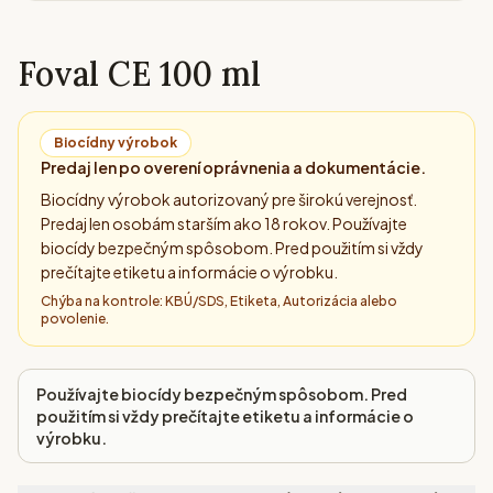
Foval CE 100 ml
Biocídny výrobok
Predaj len po overení oprávnenia a dokumentácie.
Biocídny výrobok autorizovaný pre širokú verejnosť.
Predaj len osobám starším ako 18 rokov. Používajte
biocídy bezpečným spôsobom. Pred použitím si vždy
prečítajte etiketu a informácie o výrobku.
Chýba na kontrole:
KBÚ/SDS, Etiketa, Autorizácia alebo
povolenie
.
Používajte biocídy bezpečným spôsobom. Pred
použitím si vždy prečítajte etiketu a informácie o
výrobku.