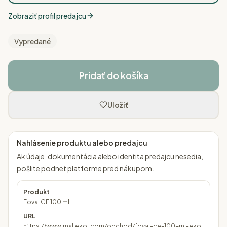
Zobraziť profil predajcu
Vypredané
Pridať do košíka
Uložiť
Nahlásenie produktu alebo predajcu
Ak údaje, dokumentácia alebo identita predajcu nesedia,
pošlite podnet platforme pred nákupom.
Produkt
Foval CE 100 ml
URL
https://www.mallekol.com/obchod/foval-ce-100-ml-eko