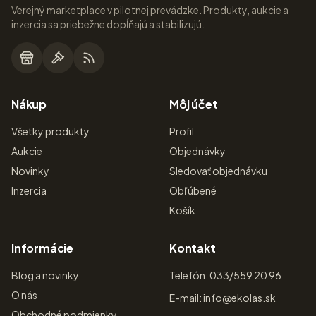
Verejný marketplace v pilotnej prevádzke. Produkty, aukcie a
inzercia sa priebežne dopĺňajú a stabilizujú.
Nákup
Môj účet
Všetky produkty
Profil
Aukcie
Objednávky
Novinky
Sledovať objednávku
Inzercia
Obľúbené
Košík
Informácie
Kontakt
Blog a novinky
Telefón: 033/559 20 96
O nás
E-mail: info@ekolas.sk
Obchodné podmienky