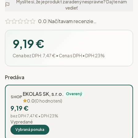
Myslíte si, že je produkt zaradený nesprávne? Dajte nám
vedieť
0.0
|
Načítavam recenzie…
9,19 €
Cena bez DPH:
7,47 €
•
Cena s DPH • DPH 23%
Predáva
EKOLAS SK, s.r.o.
Overený
SHOP
0.0
(
0
hodnotení)
9,19 €
bez DPH
7,47 €
• DPH
23
%
Vypredané
Vybraná ponuka