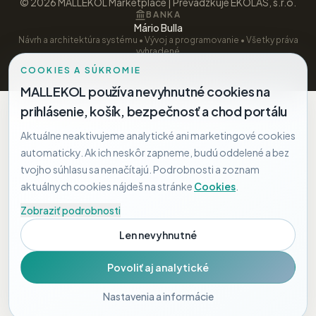
©
2026
MALLEKOL Marketplace | Prevádzkuje EKOLAS, s.r.o.
BANKA
Mário Bulla
Návrh a architektúra systému • Vývoj a programovanie • Všetky práva
vyhradené
COOKIES A SÚKROMIE
MALLEKOL používa nevyhnutné cookies na
prihlásenie, košík, bezpečnosť a chod portálu
Aktuálne neaktivujeme analytické ani marketingové cookies
automaticky. Ak ich neskôr zapneme, budú oddelené a bez
tvojho súhlasu sa nenačítajú. Podrobnosti a zoznam
aktuálnych cookies nájdeš na stránke
Cookies
.
Zobraziť podrobnosti
Len nevyhnutné
Povoliť aj analytické
Nastavenia a informácie