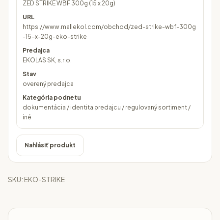
ZED STRIKE WBF 300g (15 x 20g)
URL
https://www.mallekol.com/obchod/zed-strike-wbf-300g
-15-x-20g-eko-strike
Predajca
EKOLAS SK, s.r.o.
Stav
overený predajca
Kategória podnetu
dokumentácia / identita predajcu / regulovaný sortiment /
iné
Nahlásiť produkt
SKU:
EKO-STRIKE