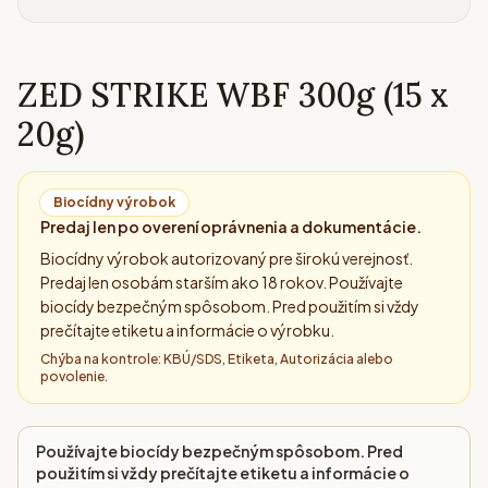
ZED STRIKE WBF 300g (15 x
20g)
Biocídny výrobok
Predaj len po overení oprávnenia a dokumentácie.
Biocídny výrobok autorizovaný pre širokú verejnosť.
Predaj len osobám starším ako 18 rokov. Používajte
biocídy bezpečným spôsobom. Pred použitím si vždy
prečítajte etiketu a informácie o výrobku.
Chýba na kontrole:
KBÚ/SDS, Etiketa, Autorizácia alebo
povolenie
.
Používajte biocídy bezpečným spôsobom. Pred
použitím si vždy prečítajte etiketu a informácie o