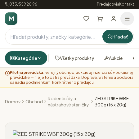
033/559 20 96
Predajcovia
Kontakt
M
Hľadať
Kategórie
Všetky produkty
Aukcie
Pilotná prevádzka:
verejný obchod, aukcie aj inzercia sú v pokusnej
prevádzke — nie je to ostrá prevádzka. Doprava, vrátenie a podpora
sa riadia podmienkami konkrétneho predajcu.
Rodenticídy a
ZED STRIKE WBF
Domov
Obchod
nástrahové staničky
300g (15 x 20g)