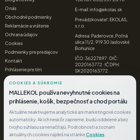
O nás
E-mail: info@ekolas.sk
Obchodné podmienky
Prevádzkovateľ: EKOLAS,
Reklamácie a vrátenie
s.r.o.
Ochrana údajov
Adresa: Paderovce, Poľná
ulica 11/2, 919 30 Jaslovské
Cookies
Bohunice
Podmienky pre predajcov
IČO: 36227897 · DIČ:
Kontakt
2020163772 · IČ DPH:
Prihlásenie pre tím
SK2020163772
OR: OS Trnava, oddiel Sro,
COOKIES A SÚKROMIE
vložka 11025/T
MALLEKOL používa nevyhnutné cookies na
Orgán dozoru: Slovenská
prihlásenie, košík, bezpečnosť a chod portálu
obchodná inšpekcia (SOI),
Inšpektorát SOI pre Trnavský kraj
Aktuálne neaktivujeme analytické ani marketingové cookies
Alternatívne riešenie sporov
automaticky. Ak ich neskôr zapneme, budú oddelené a bez
(ARS)
— návrh možno podať
priamo subjektu ARS (SOI)
tvojho súhlasu sa nenačítajú. Podrobnosti a zoznam
podľa zák. č. 391/2015 Z. z.
aktuálnych cookies nájdeš na stránke
Cookies
.