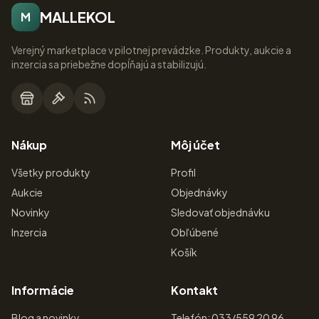
MALLEKOL
M
Verejný marketplace v pilotnej prevádzke. Produkty, aukcie a
inzercia sa priebežne dopĺňajú a stabilizujú.
Nákup
Môj účet
Všetky produkty
Profil
Aukcie
Objednávky
Novinky
Sledovať objednávku
Inzercia
Obľúbené
Košík
Informácie
Kontakt
Blog a novinky
Telefón: 033/559 20 96