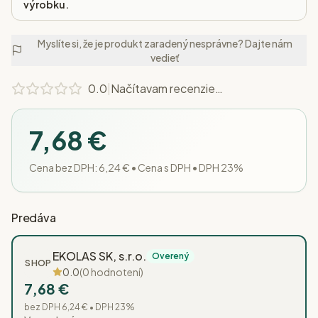
výrobku.
Myslíte si, že je produkt zaradený nesprávne? Dajte nám
vedieť
0.0
|
Načítavam recenzie…
7,68 €
Cena bez DPH:
6,24 €
•
Cena s DPH • DPH 23%
Predáva
EKOLAS SK, s.r.o.
Overený
SHOP
0.0
(
0
hodnotení)
7,68 €
bez DPH
6,24 €
• DPH
23
%