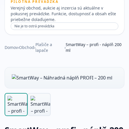
PILOTNÁ PREVÁDZKA
Verejný obchod, aukcie aj inzercia sú aktuálne v
pokusnej prevádzke. Funkcie, dostupnosť a obsah ešte
priebežne dolaďujeme.
Nie je to ostrá prevádzka
Plašiče a
SmartWay – profi - náplň 200
Domov
›
Obchod
›
›
lapače
ml