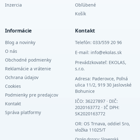
Inzercia
Obľúbené
Košík
Informácie
Kontakt
Blog a novinky
Telefón: 033/559 20 96
O nás
E-mail: info@ekolas.sk
Obchodné podmienky
Prevádzkovateľ: EKOLAS,
Reklamácie a vrátenie
s.r.o.
Ochrana údajov
Adresa: Paderovce, Poľná
ulica 11/2, 919 30 Jaslovské
Cookies
Bohunice
Podmienky pre predajcov
IČO: 36227897 · DIČ:
Kontakt
2020163772 · IČ DPH:
Správa platformy
SK2020163772
OR: OS Trnava, oddiel Sro,
vložka 11025/T
Orgán dozoru: Slovenská