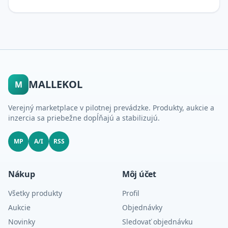
MALLEKOL
M
Verejný marketplace v pilotnej prevádzke. Produkty, aukcie a
inzercia sa priebežne dopĺňajú a stabilizujú.
MP
A/I
RSS
Nákup
Môj účet
Všetky produkty
Profil
Aukcie
Objednávky
Novinky
Sledovať objednávku