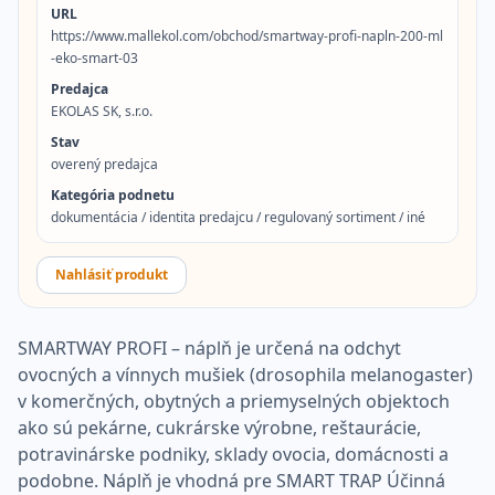
URL
https://www.mallekol.com/obchod/smartway-profi-napln-200-ml
-eko-smart-03
Predajca
EKOLAS SK, s.r.o.
Stav
overený predajca
Kategória podnetu
dokumentácia / identita predajcu / regulovaný sortiment / iné
Nahlásiť produkt
SMARTWAY PROFI – náplň je určená na odchyt
ovocných a vínnych mušiek (drosophila melanogaster)
v komerčných, obytných a priemyselných objektoch
ako sú pekárne, cukrárske výrobne, reštaurácie,
potravinárske podniky, sklady ovocia, domácnosti a
podobne. Náplň je vhodná pre SMART TRAP Účinná