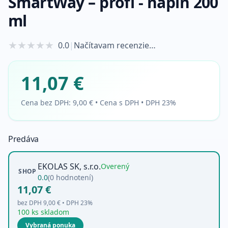
SmartWay – profi - náplň 200
ml
★
★
★
★
★
0.0
|
Načítavam recenzie…
11,07 €
Cena bez DPH:
9,00 €
•
Cena s DPH • DPH 23%
Predáva
EKOLAS SK, s.r.o.
Overený
SHOP
0.0
(
0
hodnotení)
11,07 €
bez DPH
9,00 €
• DPH
23
%
100 ks skladom
Vybraná ponuka