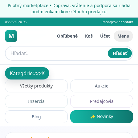
Pilotný marketplace • Doprava, vrátenie a podpora sa riadia
podmienkami konkrétneho predajcu
033/559 20 96
Predajcovia
Kontakt
M
Obľúbené
Koš
Účet
Menu
Hľadať
Kategórie
Otvoriť
Všetky produkty
Aukcie
Inzercia
Predajcovia
✨ Novinky
Blog