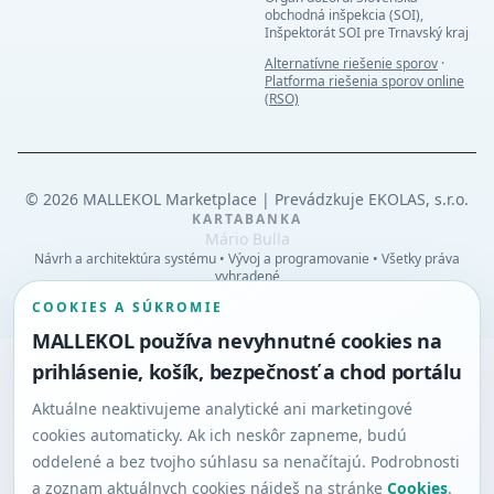
obchodná inšpekcia (SOI),
Inšpektorát SOI pre Trnavský kraj
Alternatívne riešenie sporov
·
Platforma riešenia sporov online
(RSO)
©
2026
MALLEKOL Marketplace | Prevádzkuje EKOLAS, s.r.o.
KARTA
BANKA
Mário Bulla
Návrh a architektúra systému • Vývoj a programovanie • Všetky práva
vyhradené
COOKIES A SÚKROMIE
MALLEKOL používa nevyhnutné cookies na
prihlásenie, košík, bezpečnosť a chod portálu
Aktuálne neaktivujeme analytické ani marketingové
cookies automaticky. Ak ich neskôr zapneme, budú
oddelené a bez tvojho súhlasu sa nenačítajú. Podrobnosti
a zoznam aktuálnych cookies nájdeš na stránke
Cookies
.