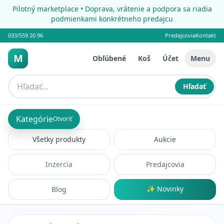
Pilotný marketplace • Doprava, vrátenie a podpora sa riadia
podmienkami konkrétneho predajcu
033/559 20 96
Predajcovia
Kontakt
M
Obľúbené
Koš
Účet
Menu
Hľadať
Kategórie
Otvoriť
Všetky produkty
Aukcie
Inzercia
Predajcovia
✨ Novinky
Blog