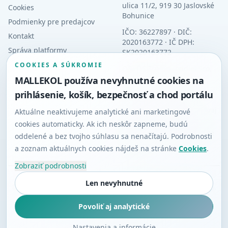
ulica 11/2, 919 30 Jaslovské
Cookies
Bohunice
Podmienky pre predajcov
IČO: 36227897 · DIČ:
Kontakt
2020163772 · IČ DPH:
Správa platformy
SK2020163772
COOKIES A SÚKROMIE
OR: OS Trnava, oddiel Sro,
vložka 11025/T
MALLEKOL používa nevyhnutné cookies na
prihlásenie, košík, bezpečnosť a chod portálu
Orgán dozoru: Slovenská
obchodná inšpekcia (SOI),
Inšpektorát SOI pre Trnavský kraj
Aktuálne neaktivujeme analytické ani marketingové
cookies automaticky. Ak ich neskôr zapneme, budú
Alternatívne riešenie sporov
·
Platforma riešenia sporov online
oddelené a bez tvojho súhlasu sa nenačítajú. Podrobnosti
(RSO)
a zoznam aktuálnych cookies nájdeš na stránke
Cookies
.
Zobraziť podrobnosti
Len nevyhnutné
©
2026
MALLEKOL Marketplace | Prevádzkuje EKOLAS, s.r.o.
KARTA
BANKA
Mário Bulla
Povoliť aj analytické
Návrh a architektúra systému • Vývoj a programovanie • Všetky práva
vyhradené
Nastavenia a informácie