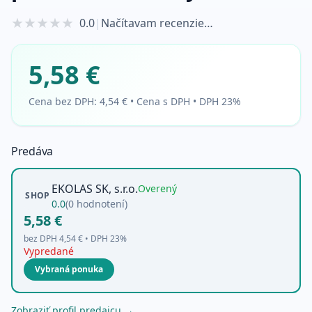
★
★
★
★
★
0.0
|
Načítavam recenzie…
5,58 €
Cena bez DPH:
4,54 €
•
Cena s DPH • DPH 23%
Predáva
EKOLAS SK, s.r.o.
Overený
SHOP
0.0
(
0
hodnotení)
5,58 €
bez DPH
4,54 €
• DPH
23
%
Vypredané
Vybraná ponuka
Zobraziť profil predajcu →