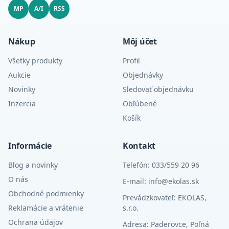
MP
A/I
RSS
Nákup
Môj účet
Všetky produkty
Profil
Aukcie
Objednávky
Novinky
Sledovať objednávku
Inzercia
Obľúbené
Košík
Informácie
Kontakt
Blog a novinky
Telefón: 033/559 20 96
O nás
E-mail: info@ekolas.sk
Obchodné podmienky
Prevádzkovateľ: EKOLAS,
Reklamácie a vrátenie
s.r.o.
Ochrana údajov
Adresa: Paderovce, Poľná