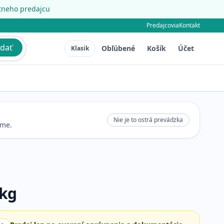
étneho predajcu
Predajcovia
Kontakt
dať
Obľúbené
Košík
Účet
Klasik
Nie je to ostrá prevádzka
eme.
 kg