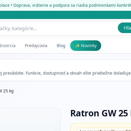
place • Doprava, vrátenie a podpora sa riadia podmienkami konkr
Hľa
Inzercia
Predajcovia
Blog
✨ Novinky
nej prevádzke. Funkcie, dostupnosť a obsah ešte priebežne dolaďuj
W 25 kg
Ratron GW 25