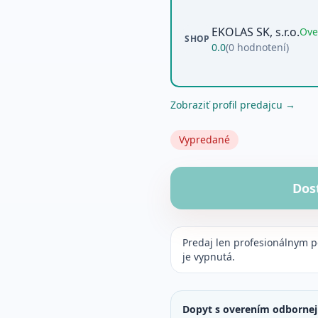
EKOLAS SK, s.r.o.
Ove
SHOP
0.0
(
0
hodnotení)
Zobraziť profil predajcu →
Vypredané
Dos
Predaj len profesionálnym 
je vypnutá.
Dopyt s overením odbornej 