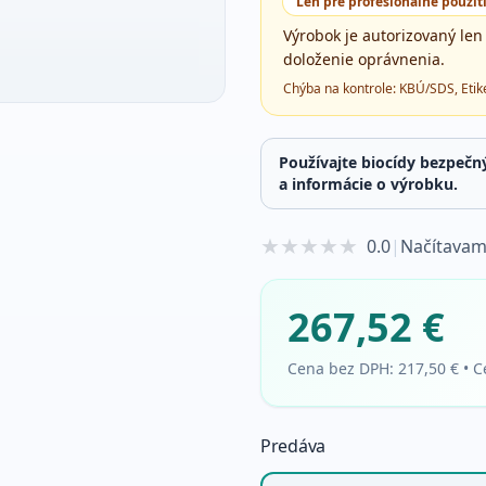
Len pre profesionálne použit
Výrobok je autorizovaný len
doloženie oprávnenia.
Chýba na kontrole:
KBÚ/SDS, Etike
Používajte biocídy bezpečn
a informácie o výrobku.
★
★
★
★
★
0.0
|
Načítavam
267,52 €
Cena bez DPH:
217,50 €
•
C
Predáva