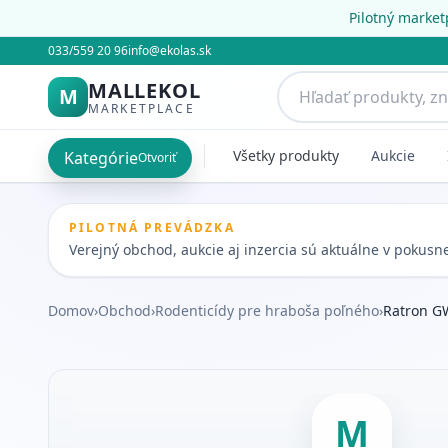
Pilotný market
033/559 20 96
info@ekolas.sk
MALLEKOL
M
MARKETPLACE
Všetky produkty
Aukcie
Kategórie
Otvoriť
PILOTNÁ PREVÁDZKA
Verejný obchod, aukcie aj inzercia sú aktuálne v pokus
Domov
›
Obchod
›
Rodenticídy pre hraboša poľného
›
Ratron G
M