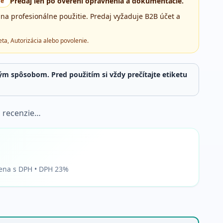
Predaj len po overení oprávnenia a dokumentácie.
ie
 na profesionálne použitie. Predaj vyžaduje B2B účet a
ta, Autorizácia alebo povolenie
.
ým spôsobom. Pred použitím si vždy prečítajte etiketu
 recenzie…
ena s DPH • DPH 23%