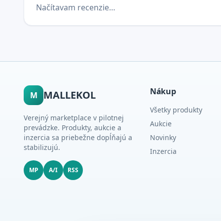
Načítavam recenzie…
Nákup
MALLEKOL
M
Všetky produkty
Verejný marketplace v pilotnej
Aukcie
prevádzke. Produkty, aukcie a
inzercia sa priebežne dopĺňajú a
Novinky
stabilizujú.
Inzercia
MP
A/I
RSS