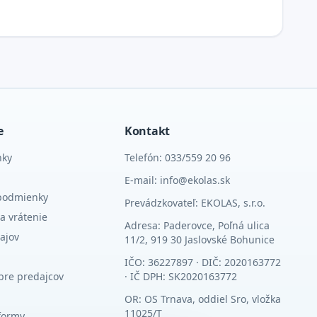
e
Kontakt
nky
Telefón: 033/559 20 96
E-mail: info@ekolas.sk
podmienky
Prevádzkovateľ: EKOLAS, s.r.o.
a vrátenie
Adresa: Paderovce, Poľná ulica
ajov
11/2, 919 30 Jaslovské Bohunice
IČO: 36227897 · DIČ: 2020163772
pre predajcov
· IČ DPH: SK2020163772
OR: OS Trnava, oddiel Sro, vložka
11025/T
formy