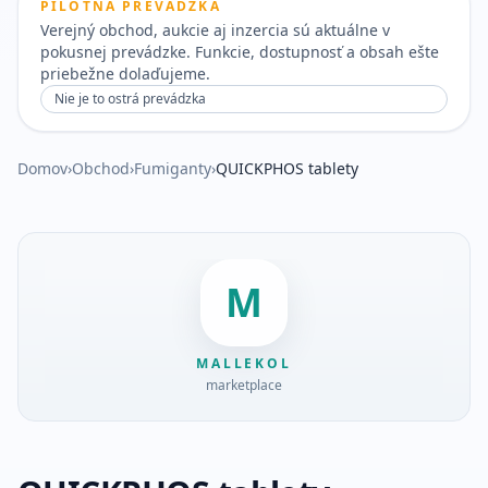
PILOTNÁ PREVÁDZKA
Verejný obchod, aukcie aj inzercia sú aktuálne v
pokusnej prevádzke. Funkcie, dostupnosť a obsah ešte
priebežne dolaďujeme.
Nie je to ostrá prevádzka
Domov
›
Obchod
›
Fumiganty
›
QUICKPHOS tablety
M
MALLEKOL
marketplace