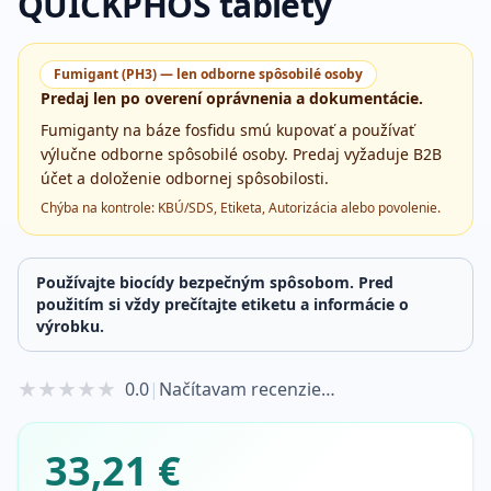
QUICKPHOS tablety
Fumigant (PH3) — len odborne spôsobilé osoby
Predaj len po overení oprávnenia a dokumentácie.
Fumiganty na báze fosfidu smú kupovať a používať
výlučne odborne spôsobilé osoby. Predaj vyžaduje B2B
účet a doloženie odbornej spôsobilosti.
Chýba na kontrole:
KBÚ/SDS, Etiketa, Autorizácia alebo povolenie
.
Používajte biocídy bezpečným spôsobom. Pred
použitím si vždy prečítajte etiketu a informácie o
výrobku.
★
★
★
★
★
0.0
|
Načítavam recenzie…
33,21 €