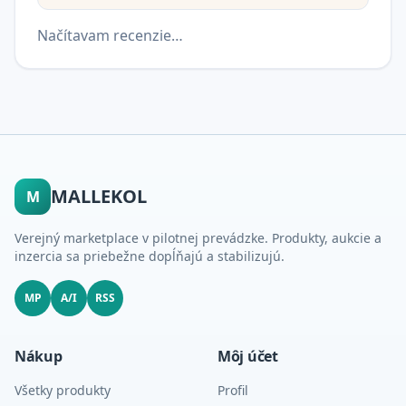
Načítavam recenzie…
MALLEKOL
M
Verejný marketplace v pilotnej prevádzke. Produkty, aukcie a
inzercia sa priebežne dopĺňajú a stabilizujú.
MP
A/I
RSS
Nákup
Môj účet
Všetky produkty
Profil