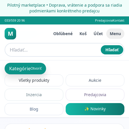
Pilotný marketplace • Doprava, vrátenie a podpora sa riadia
podmienkami konkrétneho predajcu
033/559 20 96
Predajcovia
Kontakt
M
Obľúbené
Koš
Účet
Menu
Hľadať
Kategórie
Otvoriť
Všetky produkty
Aukcie
Inzercia
Predajcovia
✨ Novinky
Blog