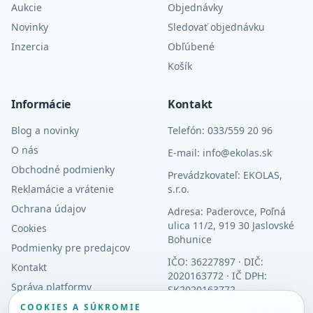
Aukcie
Objednávky
Novinky
Sledovať objednávku
Inzercia
Obľúbené
Košík
Informácie
Kontakt
Blog a novinky
Telefón: 033/559 20 96
O nás
E-mail: info@ekolas.sk
Obchodné podmienky
Prevádzkovateľ: EKOLAS,
Reklamácie a vrátenie
s.r.o.
Ochrana údajov
Adresa: Paderovce, Poľná
ulica 11/2, 919 30 Jaslovské
Cookies
Bohunice
Podmienky pre predajcov
IČO: 36227897 · DIČ:
Kontakt
2020163772 · IČ DPH:
Správa platformy
SK2020163772
COOKIES A SÚKROMIE
OR: OS Trnava, oddiel Sro,