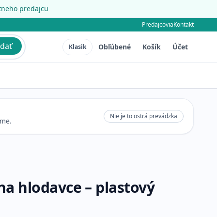
étneho predajcu
Predajcovia
Kontakt
dať
Obľúbené
Košík
Účet
Klasik
Nie je to ostrá prevádzka
eme.
na hlodavce – plastový