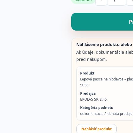
Množstvo produ
P
Nahlásenie produktu alebo
Ak údaje, dokumentácia aleb
pred nákupom.
Produkt
Lepová pasca na hlodavce – plas
5056
Predajca
EKOLAS SK, s.r.o.
Kategória podnetu
dokumentácia / identita predajcu
Nahlásiť produkt