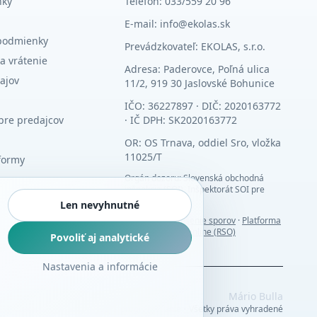
nky
Telefón: 033/559 20 96
E-mail: info@ekolas.sk
podmienky
Prevádzkovateľ: EKOLAS, s.r.o.
a vrátenie
Adresa: Paderovce, Poľná ulica
ajov
11/2, 919 30 Jaslovské Bohunice
IČO: 36227897 · DIČ: 2020163772
pre predajcov
· IČ DPH: SK2020163772
OR: OS Trnava, oddiel Sro, vložka
11025/T
formy
Orgán dozoru: Slovenská obchodná
inšpekcia (SOI), Inšpektorát SOI pre
Trnavský kraj
Len nevyhnutné
Alternatívne riešenie sporov
·
Platforma
riešenia sporov online (RSO)
Povoliť aj analytické
Nastavenia a informácie
Mário Bulla
architektúra systému • Vývoj a programovanie • Všetky práva vyhradené