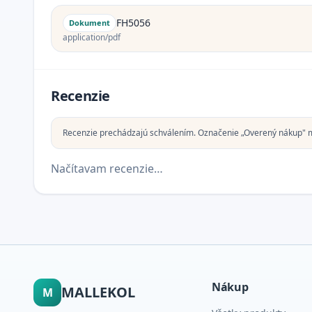
FH5056
Dokument
application/pdf
Recenzie
Recenzie prechádzajú schválením. Označenie „Overený nákup" 
Načítavam recenzie…
Nákup
MALLEKOL
M