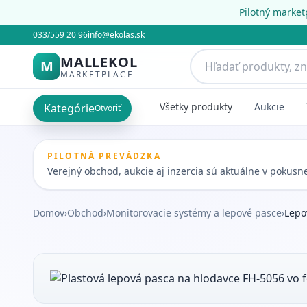
Pilotný market
033/559 20 96
info@ekolas.sk
MALLEKOL
M
MARKETPLACE
Všetky produkty
Aukcie
Kategórie
Otvoriť
PILOTNÁ PREVÁDZKA
Verejný obchod, aukcie aj inzercia sú aktuálne v pokus
Domov
›
Obchod
›
Monitorovacie systémy a lepové pasce
›
Lepo