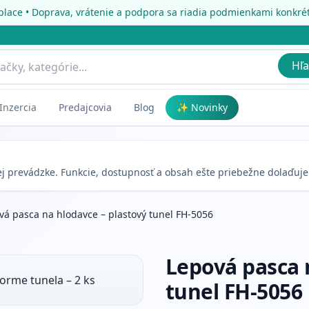
place • Doprava, vrátenie a podpora sa riadia podmienkami konkr
Hľa
Inzercia
Predajcovia
Blog
✨ Novinky
nej prevádzke. Funkcie, dostupnosť a obsah ešte priebežne dolaďuj
vá pasca na hlodavce – plastový tunel FH-5056
Lepová pasca 
tunel FH-5056