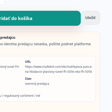
ktu
ridať do košíka
Uložiť
 predajcu
o identita predajcu nesedia, pošlite podnet platforme
URL
tový tunel FH-
https://www.mallekol.com/obchod/lepova-pasca-
na-hlodavce-plastovy-tunel-fh-5056-eko-fh-5056
Stav
overený predajca
 / regulovaný sortiment / iné