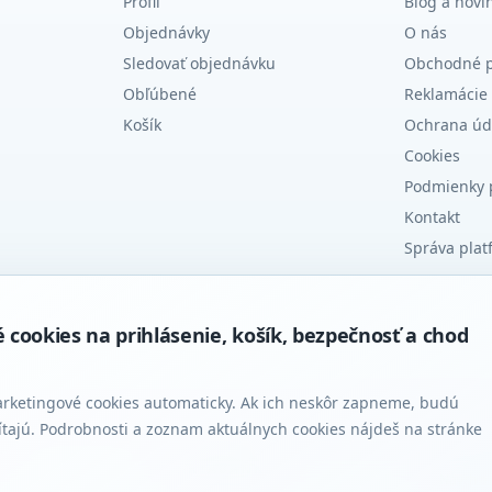
Profil
Blog a novi
Objednávky
O nás
Sledovať objednávku
Obchodné 
Obľúbené
Reklamácie 
Košík
Ochrana úd
Cookies
Podmienky 
Kontakt
Správa plat
ookies na prihlásenie, košík, bezpečnosť a chod
arketingové cookies automaticky. Ak ich neskôr zapneme, budú
ítajú. Podrobnosti a zoznam aktuálnych cookies nájdeš na stránke
.
KARTA
BANKA
Návrh a 