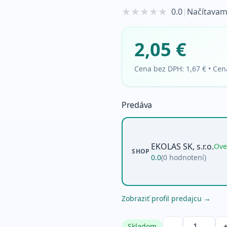
★
★
★
★
★
0.0
|
Načítavam
2,05 €
Cena bez DPH:
1,67 €
•
Cen
Predáva
EKOLAS SK, s.r.o.
Ove
SHOP
0.0
(
0
hodnotení)
Zobraziť profil predajcu →
-
Skladom