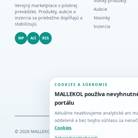
Všetky produkty
Verejný marketplace v pilotnej
Aukcie
prevádzke. Produkty, aukcie a
inzercia sa priebežne dopĺňajú a
Novinky
stabilizujú.
Inzercia
MP
A/I
RSS
COOKIES A SÚKROMIE
MALLEKOL používa nevyhnutné c
portálu
Aktuálne neaktivujeme analytické ani m
oddelené a bez tvojho súhlasu sa nenač
Cookies
.
©
2026
MALLEKOL Marketplace | Prevádzkuje EKOLAS, s.r.o