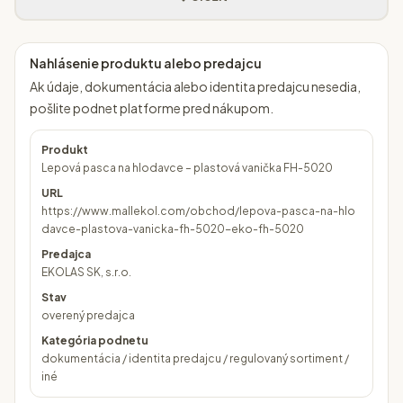
Nahlásenie produktu alebo predajcu
Ak údaje, dokumentácia alebo identita predajcu nesedia,
pošlite podnet platforme pred nákupom.
Produkt
Lepová pasca na hlodavce – plastová vanička FH-5020
URL
https://www.mallekol.com/obchod/lepova-pasca-na-hlo
davce-plastova-vanicka-fh-5020-eko-fh-5020
Predajca
EKOLAS SK, s.r.o.
Stav
overený predajca
Kategória podnetu
dokumentácia / identita predajcu / regulovaný sortiment /
iné