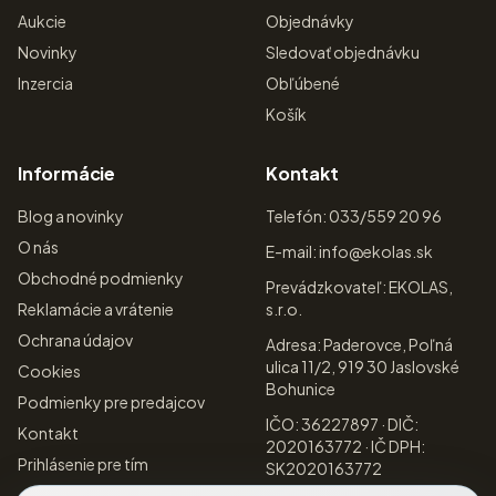
Aukcie
Objednávky
Novinky
Sledovať objednávku
Inzercia
Obľúbené
Košík
Informácie
Kontakt
Blog a novinky
Telefón: 033/559 20 96
O nás
E-mail: info@ekolas.sk
Obchodné podmienky
Prevádzkovateľ: EKOLAS,
Reklamácie a vrátenie
s.r.o.
Ochrana údajov
Adresa: Paderovce, Poľná
ulica 11/2, 919 30 Jaslovské
Cookies
Bohunice
Podmienky pre predajcov
IČO: 36227897 · DIČ:
Kontakt
2020163772 · IČ DPH:
Prihlásenie pre tím
SK2020163772