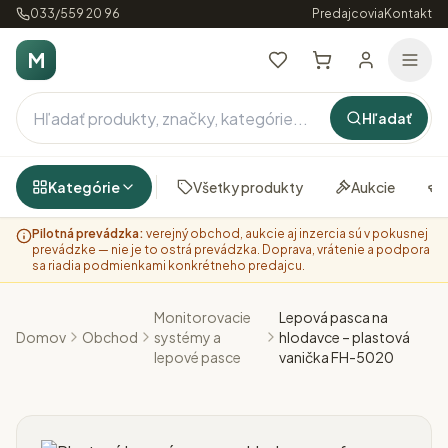
033/559 20 96
Predajcovia
Kontakt
M
Hľadať
Kategórie
Všetky produkty
Aukcie
Pilotná prevádzka:
verejný obchod, aukcie aj inzercia sú v pokusnej
prevádzke — nie je to ostrá prevádzka. Doprava, vrátenie a podpora
sa riadia podmienkami konkrétneho predajcu.
Monitorovacie
Lepová pasca na
Domov
Obchod
systémy a
hlodavce – plastová
lepové pasce
vanička FH-5020