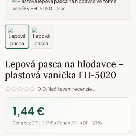
Lepová pasca na hlodavce –
plastová vanička FH-5020
0.0
|
Načítavam recenzie…
1,44 €
Cena bez DPH:
1,17 €
•
Cena s DPH • DPH 23%