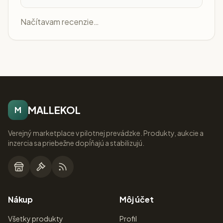
Načítavam recenzie…
MALLEKOL
M
Verejný marketplace v pilotnej prevádzke. Produkty, aukcie a
inzercia sa priebežne dopĺňajú a stabilizujú.
Nákup
Môj účet
Všetky produkty
Profil