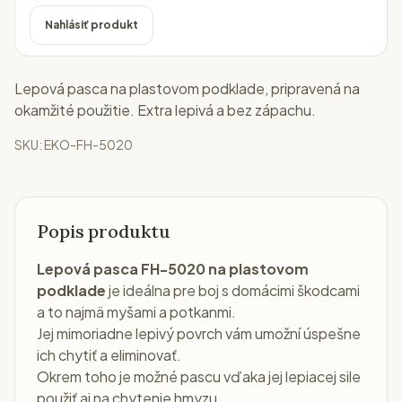
Nahlásiť produkt
Lepová pasca na plastovom podklade, pripravená na
okamžité použitie. Extra lepivá a bez zápachu.
SKU:
EKO-FH-5020
Popis produktu
Lepová pasca FH-5020 na plastovom
podklade
je ideálna pre boj s domácimi škodcami
a to najmä myšami a potkanmi.
Jej mimoriadne lepivý povrch vám umožní úspešne
ich chytiť a eliminovať.
Okrem toho je možné pascu vďaka jej lepiacej sile
použiť aj na chytenie hmyzu.