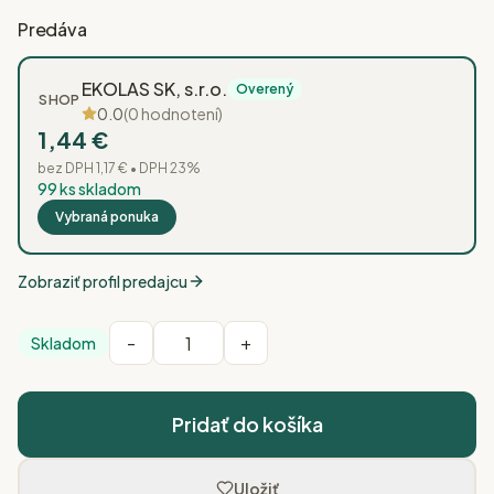
Predáva
EKOLAS SK, s.r.o.
Overený
SHOP
0.0
(
0
hodnotení)
1,44 €
bez DPH
1,17 €
• DPH
23
%
99 ks skladom
Vybraná ponuka
Zobraziť profil predajcu
-
+
Skladom
Množstvo produktu
Pridať do košíka
Uložiť