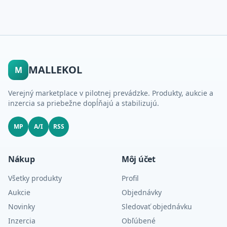
MALLEKOL
M
Verejný marketplace v pilotnej prevádzke. Produkty, aukcie a
inzercia sa priebežne dopĺňajú a stabilizujú.
MP
A/I
RSS
Nákup
Môj účet
Všetky produkty
Profil
Aukcie
Objednávky
Novinky
Sledovať objednávku
Inzercia
Obľúbené