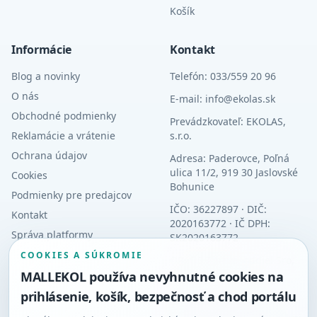
Košík
Informácie
Kontakt
Blog a novinky
Telefón: 033/559 20 96
O nás
E-mail: info@ekolas.sk
Obchodné podmienky
Prevádzkovateľ: EKOLAS,
Reklamácie a vrátenie
s.r.o.
Ochrana údajov
Adresa: Paderovce, Poľná
ulica 11/2, 919 30 Jaslovské
Cookies
Bohunice
Podmienky pre predajcov
IČO: 36227897 · DIČ:
Kontakt
2020163772 · IČ DPH:
Správa platformy
SK2020163772
COOKIES A SÚKROMIE
OR: OS Trnava, oddiel Sro,
vložka 11025/T
MALLEKOL používa nevyhnutné cookies na
prihlásenie, košík, bezpečnosť a chod portálu
Orgán dozoru: Slovenská
obchodná inšpekcia (SOI),