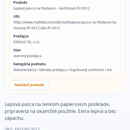
Produkt
Lepová pasca na hlodavce – kartónová FH-5012
URL
https://www.mallekol.com/obchod/lepova-pasca-na-hlodavce-ka
rtonova-fh-5012-eko-fh-5012
Predajca
EKOLAS SK, s.r.o.
Stav
overený predajca
Kategória podnetu
dokumentácia / identita predajcu / regulovaný sortiment / iné
Nahlásiť produkt
Lepová pasca na tenkom papierovom podklade,
pripravená na okamžité použitie. Extra lepivá a bez
zápachu.
SKU:
EKO-FH-5012