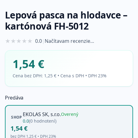
Lepová pasca na hlodavce –
kartónová FH-5012
★
★
★
★
★
0.0
|
Načítavam recenzie…
1,54 €
Cena bez DPH:
1,25 €
•
Cena s DPH • DPH 23%
Predáva
EKOLAS SK, s.r.o.
Overený
SHOP
0.0
(
0
hodnotení)
1,54 €
bez DPH
1,25 €
• DPH
23
%