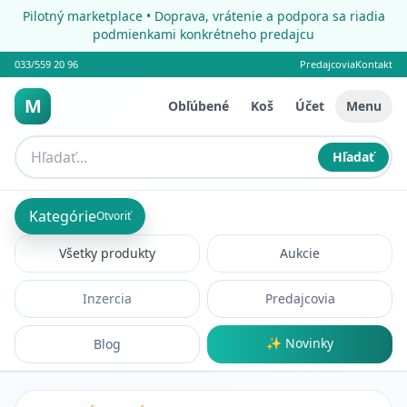
Pilotný marketplace • Doprava, vrátenie a podpora sa riadia
podmienkami konkrétneho predajcu
033/559 20 96
Predajcovia
Kontakt
M
Obľúbené
Koš
Účet
Menu
Hľadať
Kategórie
Otvoriť
Všetky produkty
Aukcie
Inzercia
Predajcovia
✨ Novinky
Blog