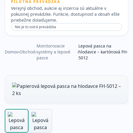
PILOTNÁ PREVÁDZKA
Verejný obchod, aukcie aj inzercia sú aktuálne v
pokusnej prevádzke. Funkcie, dostupnosť a obsah ešte
priebežne dolaďujeme.
Nie je to ostrá prevádzka
Monitorovacie
Lepová pasca na
Domov
›
Obchod
›
systémy a lepové
›
hlodavce – kartónová FH-
pasce
5012