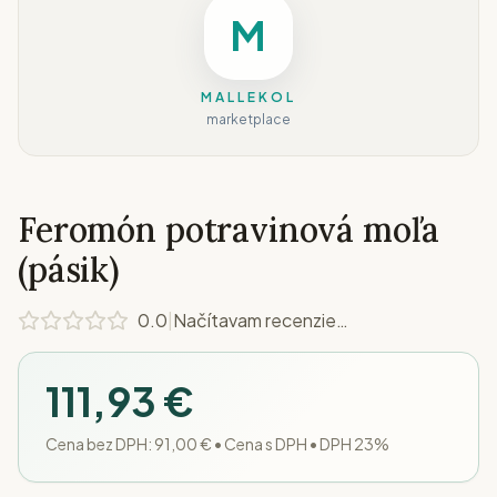
M
MALLEKOL
marketplace
Feromón potravinová moľa
(pásik)
0.0
|
Načítavam recenzie…
111,93 €
Cena bez DPH:
91,00 €
•
Cena s DPH • DPH 23%