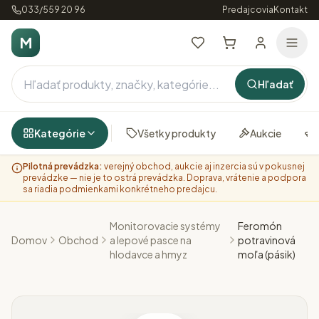
033/559 20 96
Predajcovia
Kontakt
M
Hľadať
Kategórie
Všetky produkty
Aukcie
Pilotná prevádzka:
verejný obchod, aukcie aj inzercia sú v pokusnej
prevádzke — nie je to ostrá prevádzka. Doprava, vrátenie a podpora
sa riadia podmienkami konkrétneho predajcu.
Monitorovacie systémy
Feromón
Domov
Obchod
a lepové pasce na
potravinová
hlodavce a hmyz
moľa (pásik)