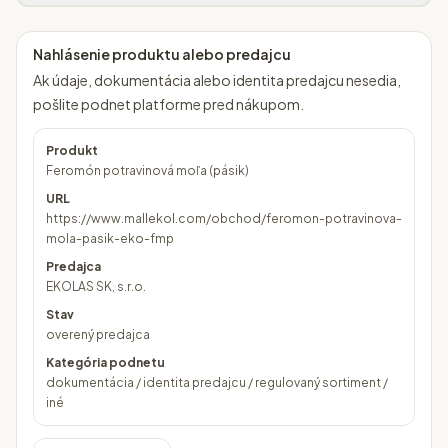
Nahlásenie produktu alebo predajcu
Ak údaje, dokumentácia alebo identita predajcu nesedia,
pošlite podnet platforme pred nákupom.
Produkt
Feromón potravinová moľa (pásik)
URL
https://www.mallekol.com/obchod/feromon-potravinova-
mola-pasik-eko-fmp
Predajca
EKOLAS SK, s.r.o.
Stav
overený predajca
Kategória podnetu
dokumentácia / identita predajcu / regulovaný sortiment /
iné