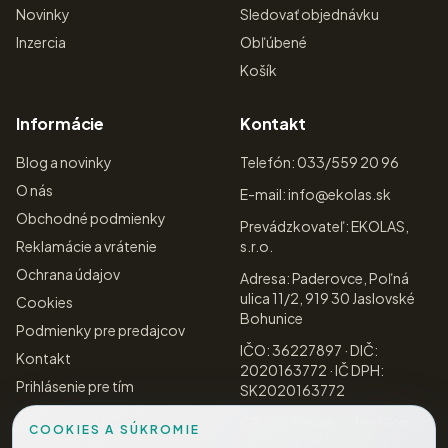
Novinky
Sledovať objednávku
Inzercia
Obľúbené
Košík
Informácie
Kontakt
Blog a novinky
Telefón: 033/559 20 96
O nás
E-mail: info@ekolas.sk
Obchodné podmienky
Prevádzkovateľ: EKOLAS,
Reklamácie a vrátenie
s.r.o.
Ochrana údajov
Adresa: Paderovce, Poľná
ulica 11/2, 919 30 Jaslovské
Cookies
Bohunice
Podmienky pre predajcov
IČO: 36227897 · DIČ:
Kontakt
2020163772 · IČ DPH:
Prihlásenie pre tím
SK2020163772
OR: OS Trnava, oddiel Sro,
COOKIES A SÚKROMIE
vložka 11025/T