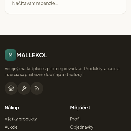
Načítavam recenzie…
MALLEKOL
M
Verejný marketplace v pilotnej prevádzke. Produkty, aukcie a
inzercia sa priebežne dopĺňajú a stabilizujú.
Nákup
Môj účet
Všetky produkty
Profil
Aukcie
Objednávky