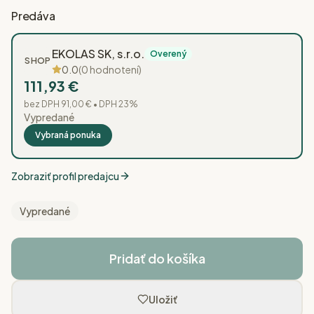
Predáva
EKOLAS SK, s.r.o.
Overený
SHOP
0.0
(
0
hodnotení)
111,93 €
bez DPH
91,00 €
• DPH
23
%
Vypredané
Vybraná ponuka
Zobraziť profil predajcu
Vypredané
Pridať do košíka
Uložiť