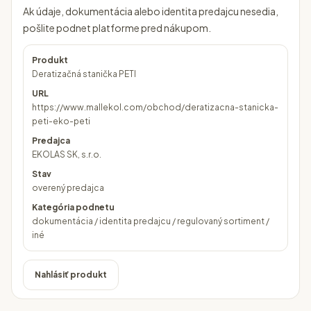
Ak údaje, dokumentácia alebo identita predajcu nesedia,
pošlite podnet platforme pred nákupom.
Produkt
Deratizačná stanička PETI
URL
https://www.mallekol.com/obchod/deratizacna-stanicka-
peti-eko-peti
Predajca
EKOLAS SK, s.r.o.
Stav
overený predajca
Kategória podnetu
dokumentácia / identita predajcu / regulovaný sortiment /
iné
Nahlásiť produkt