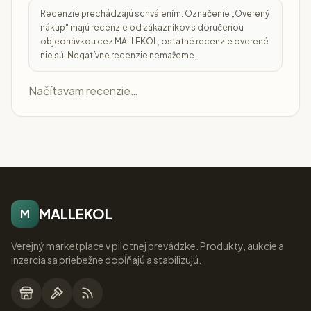
Uzamykateľná nástrahová stanička, vhodná do
interiéru aj exteriéru.
Vlastnosti:
– uzamykateľná
– možnosť upevnenia voskových blokov
Recenzie
Recenzie prechádzajú schválením. Označenie „Overený
nákup" majú recenzie od zákazníkov s doručenou
objednávkou cez MALLEKOL; ostatné recenzie overené
nie sú. Negatívne recenzie nemažeme.
Načítavam recenzie…