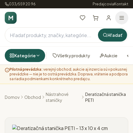
033/559 20 96
Predajcovia
Kontakt
M
Hľadať
Kategórie
Všetky produkty
Aukcie
Pilotná prevádzka:
verejný obchod, aukcie aj inzercia sú v pokusnej
prevádzke — nie je to ostrá prevádzka. Doprava, vrátenie a podpora
sa riadia podmienkami konkrétneho predajcu.
Nástrahové
Deratizačná stanička
Domov
Obchod
staničky
PETI