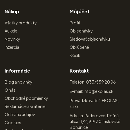
Súvisiace produkty
Načítavam súvisiace produkty…
MALLEKOL
M
Verejný marketplace v pilotnej prevádzke. Produkty, aukcie a
inzercia sa priebežne dopĺňajú a stabilizujú.
Nákup
Môj účet
Všetky produkty
Profil
Aukcie
Objednávky