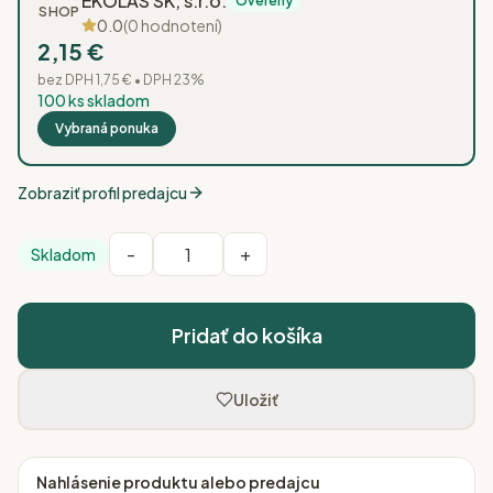
EKOLAS SK, s.r.o.
Overený
SHOP
0.0
(
0
hodnotení)
2,15 €
bez DPH
1,75 €
• DPH
23
%
100 ks skladom
Vybraná ponuka
Zobraziť profil predajcu
-
+
Skladom
Množstvo produktu
Pridať do košíka
Uložiť
Nahlásenie produktu alebo predajcu