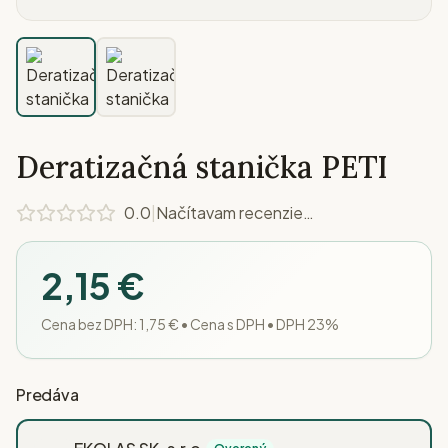
Deratizačná stanička PETI
0.0
|
Načítavam recenzie…
2,15 €
Cena bez DPH:
1,75 €
•
Cena s DPH • DPH 23%
Predáva