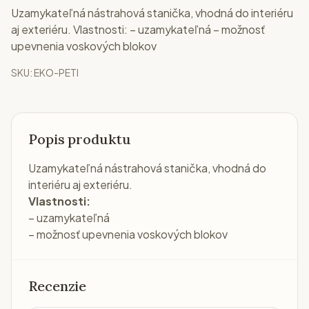
Uzamykateľná nástrahová stanička, vhodná do interiéru
aj exteriéru. Vlastnosti: – uzamykateľná – možnosť
upevnenia voskových blokov
SKU:
EKO-PETI
Ďalšie balenia a varianty
Načítavam…
Ak hľadáte rovnaký produkt v inej
gramáži, objeme alebo balení, tu sú
najbližšie príbuzné varianty.
Načítavam ďalšie balenia a varianty…
Popis produktu