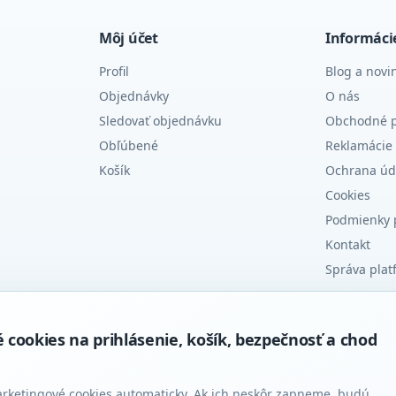
Môj účet
Informáci
Profil
Blog a novi
Objednávky
O nás
Sledovať objednávku
Obchodné 
Obľúbené
Reklamácie 
Košík
Ochrana úd
Cookies
Podmienky 
Kontakt
Správa plat
ookies na prihlásenie, košík, bezpečnosť a chod
arketingové cookies automaticky. Ak ich neskôr zapneme, budú