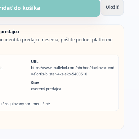
ridať do košíka
Uložiť
 predajcu
o identita predajcu nesedia, pošlite podnet platforme
URL
4ks
https://www.mallekol.com/obchod/davkovac-vod
y-flortis-blister-4ks-eko-5400510
Stav
overený predajca
 / regulovaný sortiment / iné