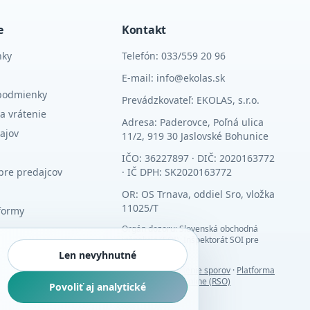
e
Kontakt
nky
Telefón: 033/559 20 96
E-mail: info@ekolas.sk
podmienky
Prevádzkovateľ: EKOLAS, s.r.o.
a vrátenie
Adresa: Paderovce, Poľná ulica
ajov
11/2, 919 30 Jaslovské Bohunice
IČO: 36227897 · DIČ: 2020163772
pre predajcov
· IČ DPH: SK2020163772
OR: OS Trnava, oddiel Sro, vložka
11025/T
formy
Orgán dozoru: Slovenská obchodná
inšpekcia (SOI), Inšpektorát SOI pre
Trnavský kraj
Len nevyhnutné
Alternatívne riešenie sporov
·
Platforma
riešenia sporov online (RSO)
Povoliť aj analytické