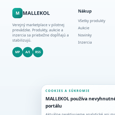
Nákup
MALLEKOL
M
Všetky produkty
Verejný marketplace v pilotnej
Aukcie
prevádzke. Produkty, aukcie a
inzercia sa priebežne dopĺňajú a
Novinky
stabilizujú.
Inzercia
MP
A/I
RSS
COOKIES A SÚKROMIE
MALLEKOL používa nevyhnutné c
portálu
Aktuálne neaktivujeme analytické ani m