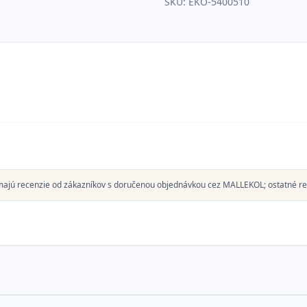
SKU:
EKO-5400510
majú recenzie od zákazníkov s doručenou objednávkou cez MALLEKOL; ostatné re