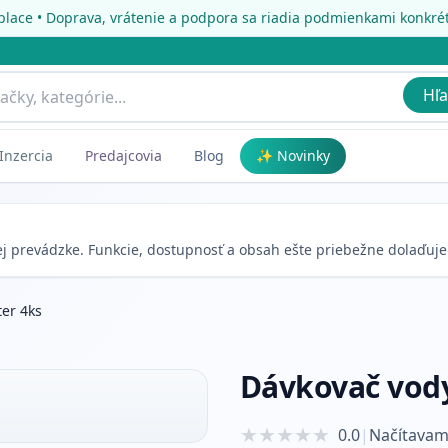
place • Doprava, vrátenie a podpora sa riadia podmienkami konkr
Hľa
Inzercia
Predajcovia
Blog
✨ Novinky
nej prevádzke. Funkcie, dostupnosť a obsah ešte priebežne dolaďuj
ter 4ks
Dávkovač vody 
★
★
★
★
★
0.0
|
Načítavam