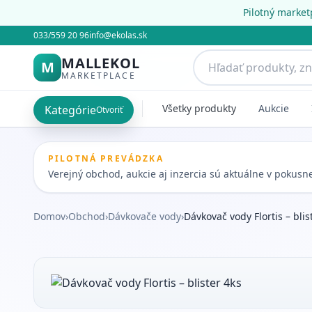
Pilotný market
033/559 20 96
info@ekolas.sk
MALLEKOL
M
MARKETPLACE
Všetky produkty
Aukcie
Kategórie
Otvoriť
PILOTNÁ PREVÁDZKA
Verejný obchod, aukcie aj inzercia sú aktuálne v pokus
Domov
›
Obchod
›
Dávkovače vody
›
Dávkovač vody Flortis – blis