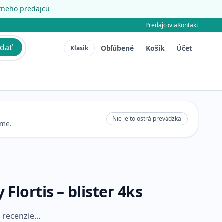
étneho predajcu
Predajcovia
Kontakt
dať
Obľúbené
Košík
Účet
Klasik
Nie je to ostrá prevádzka
eme.
Flortis – blister 4ks
 recenzie…