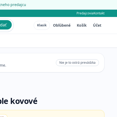
étneho predajcu
Predajcovia
Kontakt
dať
Obľúbené
Košík
Účet
Klasik
Nie je to ostrá prevádzka
eme.
le kovové