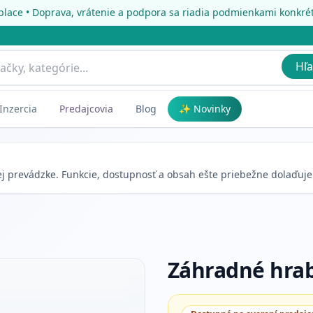
place • Doprava, vrátenie a podpora sa riadia podmienkami konkr
Hľa
Inzercia
Predajcovia
Blog
✨ Novinky
nej prevádzke. Funkcie, dostupnosť a obsah ešte priebežne dolaďuj
Záhradné hrab