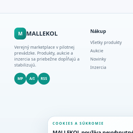
Nákup
MALLEKOL
M
Všetky produkty
Verejný marketplace v pilotnej
Aukcie
prevádzke. Produkty, aukcie a
inzercia sa priebežne dopĺňajú a
Novinky
stabilizujú.
Inzercia
MP
A/I
RSS
COOKIES A SÚKROMIE
MALLEKOL používa nevyhnutné c