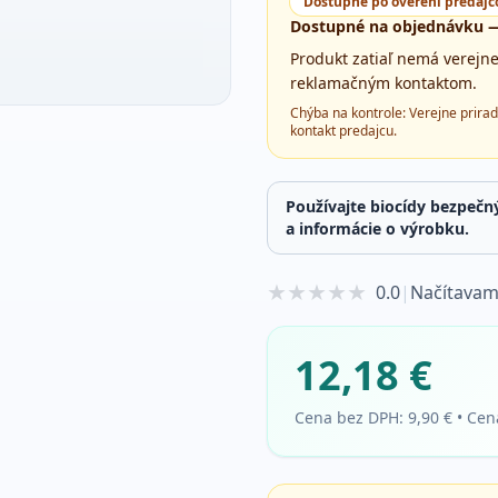
Dostupné po overení predaj
Dostupné na objednávku —
Produkt zatiaľ nemá verejn
reklamačným kontaktom.
Chýba na kontrole:
Verejne prirad
kontakt predajcu
.
Používajte biocídy bezpečn
a informácie o výrobku.
★
★
★
★
★
0.0
|
Načítavam
12,18 €
Cena bez DPH:
9,90 €
•
Cen