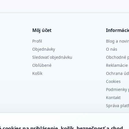
Môj účet
Informáci
Profil
Blog a novi
Objednávky
O nás
Sledovať objednávku
Obchodné 
Obľúbené
Reklamácie 
Košík
Ochrana úd
Cookies
Podmienky 
Kontakt
Správa plat
ookies na prihlásenie, košík, bezpečnosť a chod