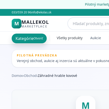
Pilotný market
033/559 20 96
info@ekolas.sk
MALLEKOL
M
MARKETPLACE
Všetky produkty
Aukcie
Kategórie
Otvoriť
PILOTNÁ PREVÁDZKA
Verejný obchod, aukcie aj inzercia sú aktuálne v pokus
Domov
›
Obchod
›
Záhradné hrable kovové
M