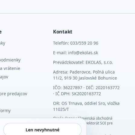
e
Kontakt
nky
Telefón: 033/559 20 96
E-mail: info@ekolas.sk
podmienky
Prevádzkovateľ: EKOLAS, s.r.o.
a vrátenie
Adresa: Paderovce, Poľná ulica
ajov
11/2, 919 30 Jaslovské Bohunice
IČO: 36227897 · DIČ: 2020163772
pre predajcov
· IČ DPH: SK2020163772
OR: OS Trnava, oddiel Sro, vložka
11025/T
formy
Orgán dozoru: Slovenská obchodná
inšpekcia (SOI), Inšpektorát SOI pre
Trnavský kraj
Len nevyhnutné