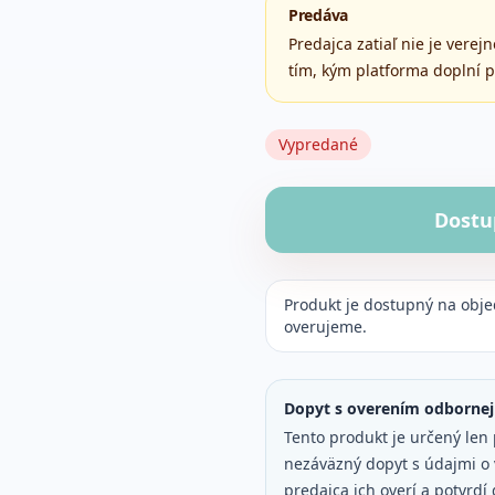
Predáva
Predajca zatiaľ nie je vere
tím, kým platforma doplní p
Vypredané
Dostu
Produkt je dostupný na obj
overujeme.
Dopyt s overením odbornej 
Tento produkt je určený len 
nezáväzný dopyt s údajmi o v
predajca ich overí a potvrdí 