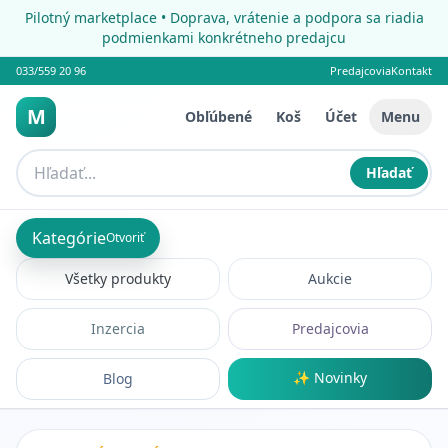
Pilotný marketplace • Doprava, vrátenie a podpora sa riadia
podmienkami konkrétneho predajcu
033/559 20 96
Predajcovia
Kontakt
M
Obľúbené
Koš
Účet
Menu
Hľadať
Kategórie
Otvoriť
Všetky produkty
Aukcie
Inzercia
Predajcovia
✨ Novinky
Blog