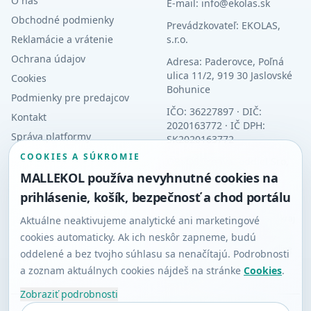
O nás
E-mail: info@ekolas.sk
Obchodné podmienky
Prevádzkovateľ: EKOLAS,
Reklamácie a vrátenie
s.r.o.
Ochrana údajov
Adresa: Paderovce, Poľná
ulica 11/2, 919 30 Jaslovské
Cookies
Bohunice
Podmienky pre predajcov
IČO: 36227897 · DIČ:
Kontakt
2020163772 · IČ DPH:
Správa platformy
SK2020163772
COOKIES A SÚKROMIE
OR: OS Trnava, oddiel Sro,
vložka 11025/T
MALLEKOL používa nevyhnutné cookies na
prihlásenie, košík, bezpečnosť a chod portálu
Orgán dozoru: Slovenská
obchodná inšpekcia (SOI),
Inšpektorát SOI pre Trnavský kraj
Aktuálne neaktivujeme analytické ani marketingové
cookies automaticky. Ak ich neskôr zapneme, budú
Alternatívne riešenie sporov
·
Platforma riešenia sporov online
oddelené a bez tvojho súhlasu sa nenačítajú. Podrobnosti
(RSO)
a zoznam aktuálnych cookies nájdeš na stránke
Cookies
.
Zobraziť podrobnosti