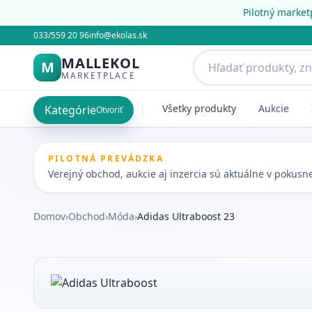
Pilotný market
033/559 20 96
info@ekolas.sk
MALLEKOL
M
MARKETPLACE
Všetky produkty
Aukcie
Kategórie
Otvoriť
PILOTNÁ PREVÁDZKA
Verejný obchod, aukcie aj inzercia sú aktuálne v pokus
Domov
›
Obchod
›
Móda
›
Adidas Ultraboost 23