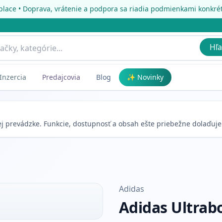
place • Doprava, vrátenie a podpora sa riadia podmienkami konkr
Hľa
Inzercia
Predajcovia
Blog
✨ Novinky
nej prevádzke. Funkcie, dostupnosť a obsah ešte priebežne dolaďuj
Adidas
Adidas Ultrab