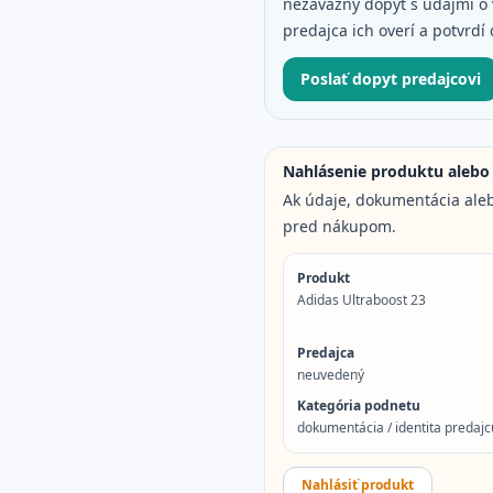
nezáväzný dopyt s údajmi o v
predajca ich overí a potvrdí 
Poslať dopyt predajcovi
Nahlásenie produktu alebo
Ak údaje, dokumentácia aleb
pred nákupom.
Produkt
Adidas Ultraboost 23
Predajca
neuvedený
Kategória podnetu
dokumentácia / identita predajcu
Nahlásiť produkt