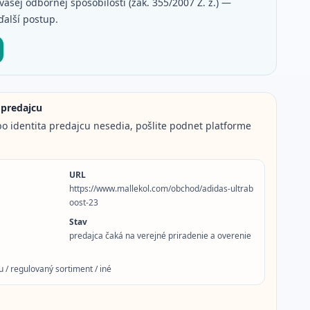
ašej odbornej spôsobilosti (zák. 355/2007 Z. z.) —
ďalší postup.
 predajcu
o identita predajcu nesedia, pošlite podnet platforme
URL
https://www.mallekol.com/obchod/adidas-ultrab
oost-23
Stav
predajca čaká na verejné priradenie a overenie
 / regulovaný sortiment / iné