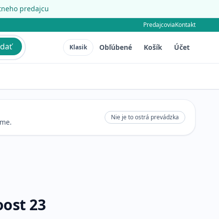
étneho predajcu
Predajcovia
Kontakt
dať
Obľúbené
Košík
Účet
Klasik
Nie je to ostrá prevádzka
eme.
oost 23