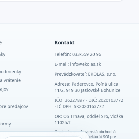
e
Kontakt
nky
Telefón: 033/559 20 96
E-mail: info@ekolas.sk
podmienky
Prevádzkovateľ: EKOLAS, s.r.o.
a vrátenie
Adresa: Paderovce, Poľná ulica
ajov
11/2, 919 30 Jaslovské Bohunice
IČO: 36227897 · DIČ: 2020163772
pre predajcov
· IČ DPH: SK2020163772
OR: OS Trnava, oddiel Sro, vložka
11025/T
formy
Orgán dozoru: Slovenská obchodná
inšpekcia (SOI), Inšpektorát SOI pre