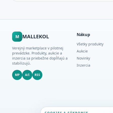
Nákup
MALLEKOL
M
Všetky produkty
Verejný marketplace v pilotnej
Aukcie
prevádzke. Produkty, aukcie a
inzercia sa priebežne dopĺňajú a
Novinky
stabilizujú.
Inzercia
MP
A/I
RSS
COOKIES A SÚKROMIE