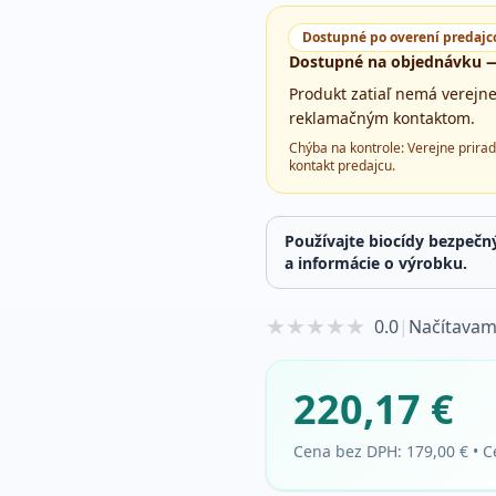
Dostupné po overení predaj
Dostupné na objednávku —
Produkt zatiaľ nemá verejn
reklamačným kontaktom.
Chýba na kontrole:
Verejne prirad
kontakt predajcu
.
Používajte biocídy bezpečn
a informácie o výrobku.
★
★
★
★
★
0.0
|
Načítavam
220,17 €
Cena bez DPH:
179,00 €
•
C